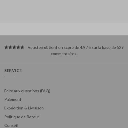
Vousten obtient un score de 4.9 / 5 sur la base de 529
commentaires
.
SERVICE
Foire aux questions (FAQ)
Paiement
Expédition & Livraison
Politique de Retour
Conseil