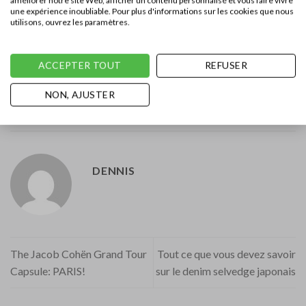
améliorer notre site Web, afficher un contenu personnalisé et vous faire vivre
une expérience inoubliable. Pour plus d'informations sur les cookies que nous
utilisons, ouvrez les paramètres.
ACCEPTER TOUT
REFUSER
NON, AJUSTER
This entry was posted in
Vousten Shoes
. Bookmark the
permalink
.
DENNIS
The Jacob Cohën Grand Tour
Tout ce que vous devez savoir
Capsule: PARIS!
sur le denim selvedge japonais