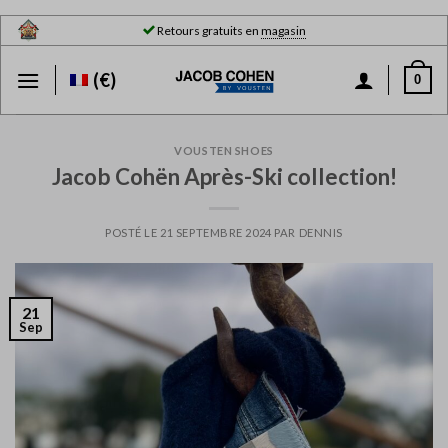
Skip
Retours gratuits en
magasin
to
content
(€)
0
VOUSTEN SHOES
Jacob Cohën Après-Ski collection!
POSTÉ LE
21 SEPTEMBRE 2024
PAR
DENNIS
21
Sep