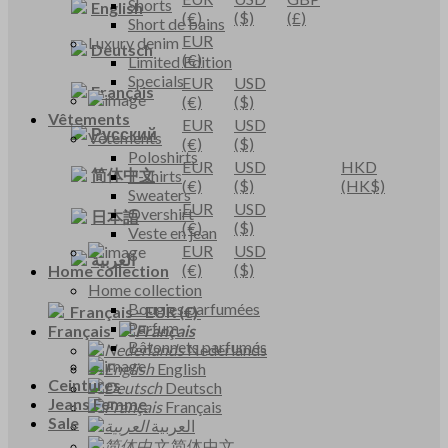
Shorts
English
(€)
($)
(£)
Short de bains
EUR
Luxury denim
Deutsch
(€)
Limited Edition
Specials
EUR
USD
Français
(€)
($)
Vêtements
EUR
USD
Русский
Vêtements
(€)
($)
Poloshirts
EUR
USD
HKD
简体中文
T-shirts
(€)
($)
(HK$)
Sweaters
EUR
USD
Overshirt
日本語
(€)
($)
Veste en jean
EUR
USD
العربية
(€)
($)
Home collection
Home collection
Bougies parfumées
Français
-
EUR
(€)
Parfum
Français
Bâtonnets parfumés
Nederlands
English
Ceintures
Deutsch
Jeans Femme
Français
Sale
العربية
简体中文