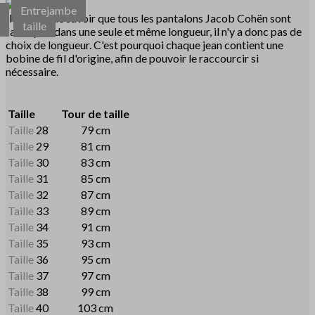
Tour
Entrejambe
r
de
Il est bon de savoir que tous les pantalons Jacob Cohën sont
d
taille
fabriqués dans une seule et même longueur, il n'y a donc pas de
choix de longueur. C'est pourquoi chaque jean contient une
bobine de fil d'origine, afin de pouvoir le raccourcir si
nécessaire.
Taille
Tour de taille
Taille
28
79 cm
Taille
29
81 cm
Taille
30
83 cm
Taille
31
85 cm
Taille
32
87 cm
Taille
33
89 cm
Taille
34
91 cm
Taille
35
93 cm
Taille
36
95 cm
Taille
37
97 cm
Taille
38
99 cm
Taille
40
103 cm