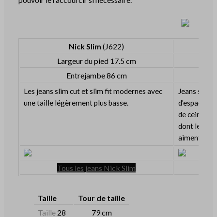
Nick Slim
(J622)
Largeur du pied 17.5 cm
L
Entrejambe 86 cm
Les jeans slim cut et slim fit modernes avec
Jeans slim 
une taille légèrement plus basse.
d'espace au 
de ceinture
dont le hau
aiment porte
Tous les jeans Nick Slim
Taille
Tour de taille
Taille
28
79 cm