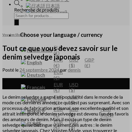
日本語
Recherche de produits
Русский
Choose your language / currency
Vousten Shoes
Tout ce que vous devez savoir sur le
EUR
Nederlands
(€)
denim selvedge japonais
EUR
USD
GBP
English
(€)
($)
(£)
Posté le
24 septembre 2024
par
dennis
EUR
Deutsch
(€)
24
EUR
USD
Sep
Français
(€)
($)
Le denim selvedge a gagné en popularité dans le monde de la
EUR
USD
Русский
mode ces dernières années, ce qui n’est pas surprenant. Avec son
(€)
($)
processus de fabrication artisanal, son excellente qualité et son
EUR
USD
HKD
简体中文
attrait intemporel, le denim selvedge est devenu l’un des favoris
(€)
($)
(HK$)
des amateurs de denim. Mais il existe un type de denim
EUR
USD
日本語
selvedge qui se distingue vraiment des autres : le denim
(€)
($)
selvedge japonais. Chez Vousten Mode, vous trouverez le