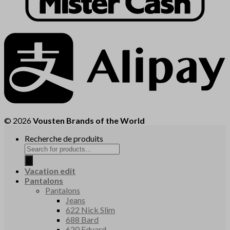
© 2026
Vousten Brands of the World
Recherche de produits
Vacation edit
Pantalons
Pantalons
Jeans
622 Nick Slim
688 Bard
620 Eduard