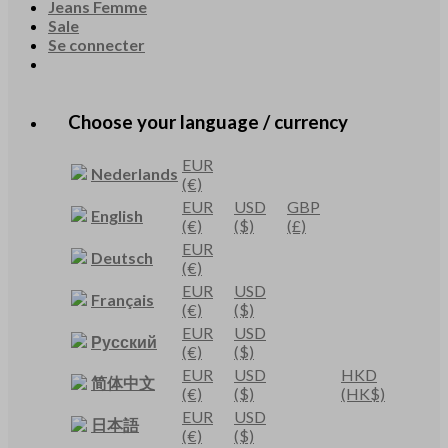
Jeans Femme
Sale
Se connecter
Choose your language / currency
EUR
Nederlands
(€)
EUR
USD
GBP
English
(€)
($)
(£)
EUR
Deutsch
(€)
EUR
USD
Français
(€)
($)
EUR
USD
Русский
(€)
($)
EUR
USD
HKD
简体中文
(€)
($)
(HK$)
EUR
USD
日本語
(€)
($)