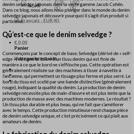
EUR
USD
denim selvedge japonais dans la vaste gamme Jacob Cohën.
العربية
(€)
($)
Dans ce blog, nous allons nous plonger dans le monde du denim
selvedge japonais et découvrir pourquoi il s’agit d’un produit si
Français
-
EUR
(€)
particulier.
Qu’est-ce que le denim selvedge ?
€
0,00
Panier
Commençons par le concept de base. Selvedge (dérivé de « self-
Votre panier est vide.
edge ») désigne la lisière d’un tissu denim qui est finie de
manière à ce que le bord ne s’effiloche pas. Cette opération est
généralement réalisée sur des machines à tisser à navette à
l’ancienne, qui permettent un tissage plus ferme et plus serré. Le
bord du tissu est scellé par une bande distinctive (généralement
rouge), indiquant la qualité du denim. La production de denim
selvedge nécessite plus de main-d’œuvre et est plus lente que la
production de masse avec des machines modernes. Le résultat ?
Un tissu plus durable et plus beau, qui ne fait que s’améliorer
avec le temps. Cette production minutieuse rend chaque pièce
de denim selvedge unique, et c’est précisément ce qui plaît aux
amateurs de denim.