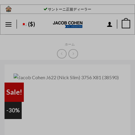
Skip
サントーニ正規ディーラー
to
content
($)
ホーム
Sale!
-30%