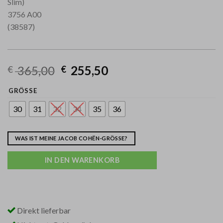
365,00
255,50
€
€
GRÖSSE
30
31
32
34
35
36
WAS IST MEINE JACOB COHËN-GRÖSSE?
IN DEN WARENKORB
Direkt lieferbar