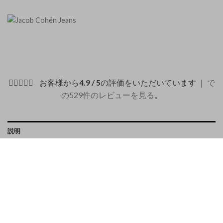
お客様から
4.9 / 5
の評価をいただいています ｜
で
の529件のレビューを見る
。
説明
PAYMENT METHODS
スリムフィットのモダンなコットンパンツです。
ストレッチジーンズ
通常の腰の高さ