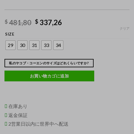
481,80
337,26
$
$
クリア
SIZE
29
30
31
33
34
私のヤコブ・コーエンのサイズはどれくらいですか?
お買い物カゴに追加
在庫あり
返金保証
2営業日以内に世界中へ配送