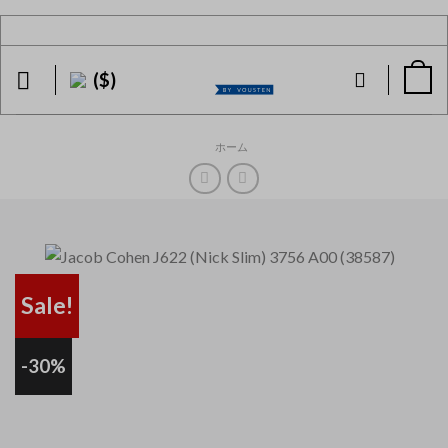
Skip
to
content
($)
ホーム
Sale!
-30%