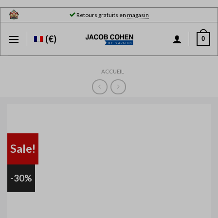
Skip
Retours gratuits en
magasin
to
content
(€)
0
ACCUEIL
Sale!
-30%