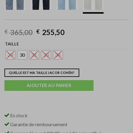
365,00
255,50
€
€
TAILLE
29
30
31
33
34
QUELLE EST MA TAILLE JACOB COHËN?
AJOUTER AU PANIER
En stock
Garantie de remboursement