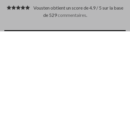
Vousten obtient un score de 4.9 / 5 sur la base
de 529
commentaires
.
DESCRIPTION
MOYENS DE PAIEMENT
Il s’agit d’un pantalon en coton moderne et de coupe slim.
Pantalon extensiblen
Hauteur de taille normale
Fermeture boutonnée
Equipé d’un patch beige
Matière : 55% coton, 42% lyocell, 3% élasthanne
Largeur du pied : 17 cm