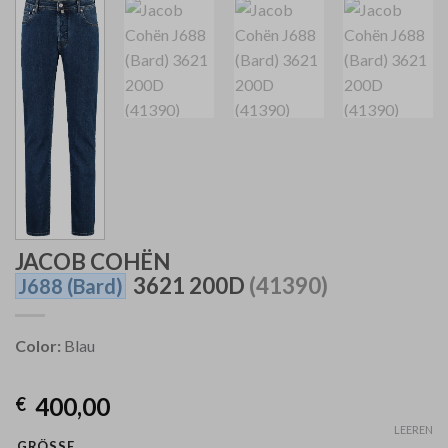
JACOB COHËN
3621 200D
(41390)
J688
(Bard)
Color:
Blau
400,00
€
LEEREN
GRÖSSE