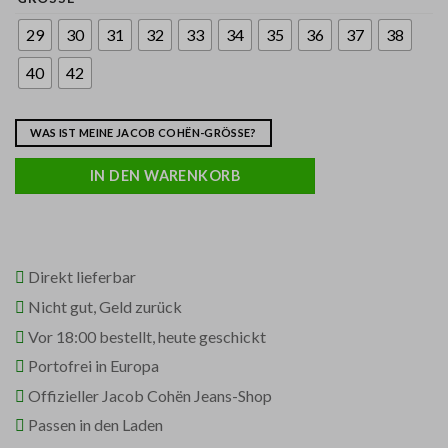
29
30
31
32
33
34
35
36
37
38
40
42
WAS IST MEINE JACOB COHËN-GRÖSSE?
IN DEN WARENKORB
Direkt lieferbar
Nicht gut, Geld zurück
Vor 18:00 bestellt, heute geschickt
Portofrei in Europa
Offizieller Jacob Cohën Jeans-Shop
Passen in den Laden