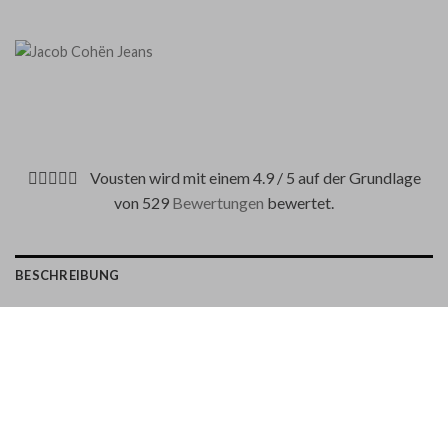
Vousten wird mit einem 4.9 / 5 auf der Grundlage
von 529
Bewertungen
bewertet.
BESCHREIBUNG
ZAHLUNGSMETHODEN
Eine moderne Jeans mit schmaler Passform und etwas mehr
Beinfreiheit.
Stretchjeans