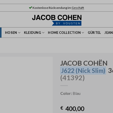
Kostenlose Rücksendung im
Geschäft
HOSEN
KLEIDUNG
HOME COLLECTION
GÜRTEL
JEA
JACOB COHËN
3
J622
(Nick Slim)
(41392)
Color:
Blau
400,00
€