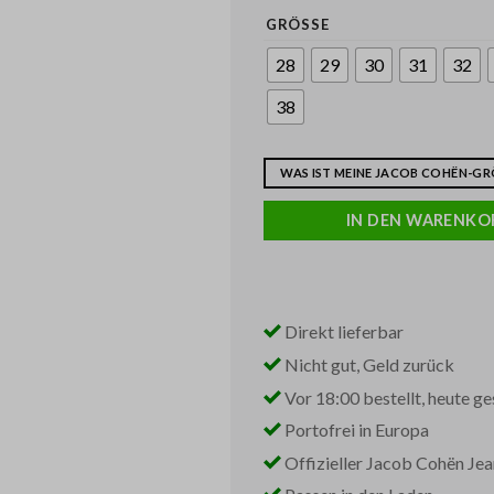
GRÖSSE
28
29
30
31
32
38
WAS IST MEINE JACOB COHËN-GRÖ
IN DEN WARENKO
Direkt lieferbar
Nicht gut, Geld zurück
Vor 18:00 bestellt, heute ge
Portofrei in Europa
Offizieller Jacob Cohën Je