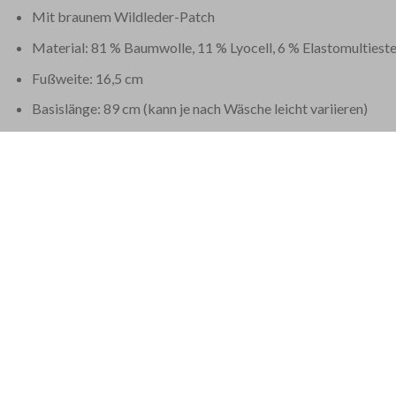
Mit braunem Wildleder-Patch
Material: 81 % Baumwolle, 11 % Lyocell, 6 % Elastomultieste
Fußweite: 16,5 cm
Basislänge: 89 cm (kann je nach Wäsche leicht variieren)
Diese Jacob Cohën Jeans wird in Handarbeit in Venetien im Nord
enthalten.
EU 21% MWST.
|
USA 8% SALES TAX
|
HONG KONG NO TAX