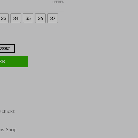
LEEREN
33
34
35
36
37
SSE?
RB
schickt
ans-Shop