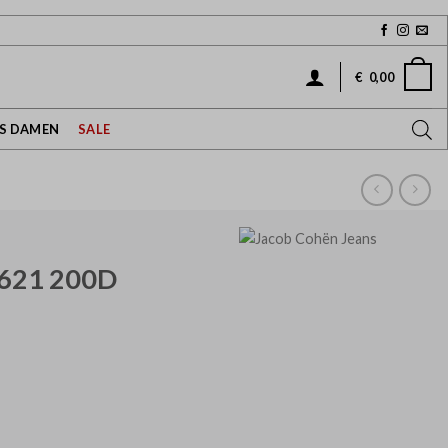
€
0,00
NS DAMEN
SALE
621 200D