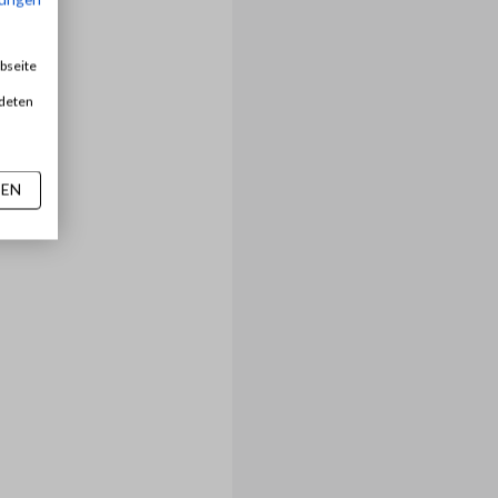
bseite
ndeten
SEN