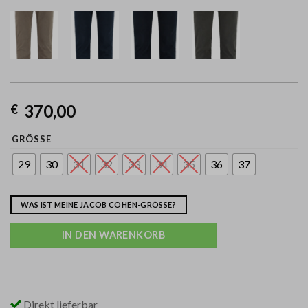
370,00
€
GRÖSSE
29
30
31
32
33
34
35
36
37
WAS IST MEINE JACOB COHËN-GRÖSSE?
IN DEN WARENKORB
Direkt lieferbar