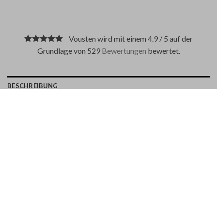
Vousten wird mit einem 4.9 / 5 auf der
Grundlage von 529
Bewertungen
bewertet.
BESCHREIBUNG
ZAHLUNGSMETHODEN
Eine lässige Hose aus bequemer Baumwolle.
Stretch-Chino
Slim Fit
Normale Taille
Reißverschluss