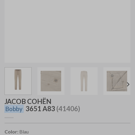
JACOB COHËN
3651 A83
(41406)
Bobby
Color:
Blau