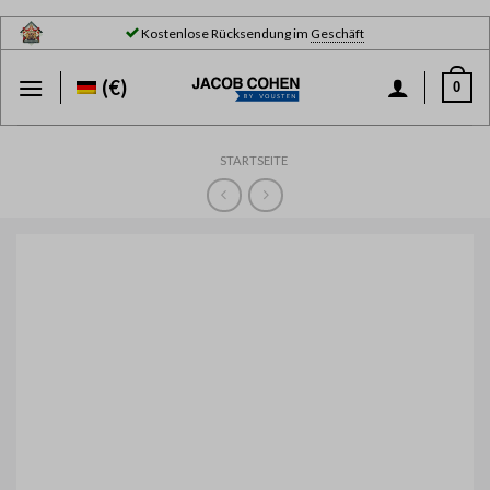
Skip
Kostenlose Rücksendung im
Geschäft
to
content
(€)
0
STARTSEITE