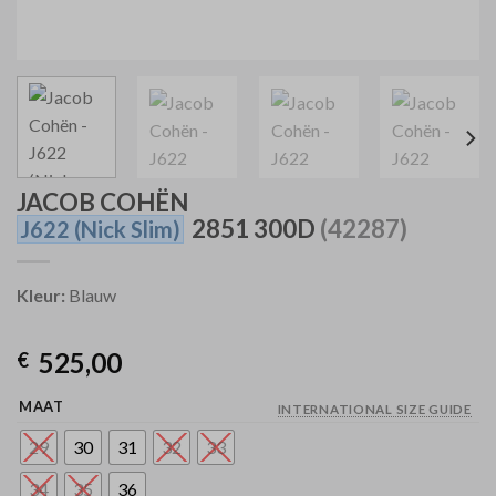
JACOB COHËN
2851 300D
(42287)
J622
(Nick Slim)
Kleur:
Blauw
525,00
€
MAAT
INTERNATIONAL SIZE GUIDE
29
30
31
32
33
34
35
36