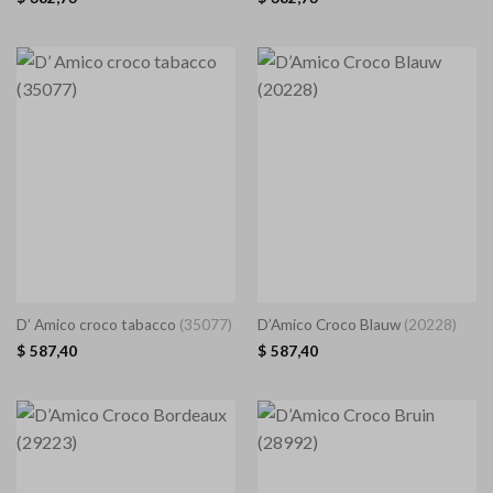
D’ Amico croco tabacco
(35077)
D’Amico Croco Blauw
(20228)
$
587,40
$
587,40