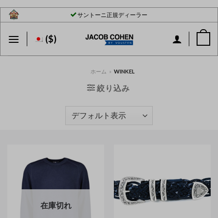
Skip
サントーニ正規ディーラー
to
content
($)
ホーム
»
WINKEL
絞り込み
在庫切れ