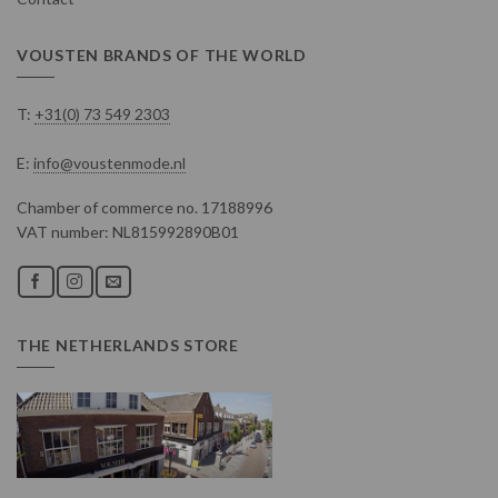
VOUSTEN BRANDS OF THE WORLD
T:
+31(0) 73 549 2303
E:
info@voustenmode.nl
Chamber of commerce no. 17188996
VAT number: NL815992890B01
THE NETHERLANDS STORE