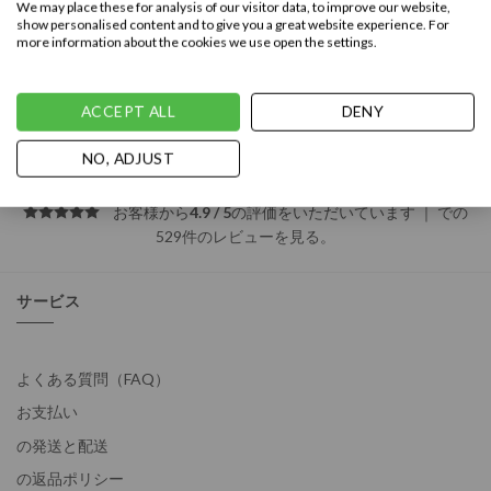
We may place these for analysis of our visitor data, to improve our website,
show personalised content and to give you a great website experience. For
more information about the cookies we use open the settings.
1
2
3
4
…
52
53
54
ACCEPT ALL
DENY
NO, ADJUST
お客様から
4.9 / 5
の評価をいただいています ｜
での
529件のレビューを見る
。
サービス
よくある質問（FAQ）
お支払い
の発送と配送
の返品ポリシー