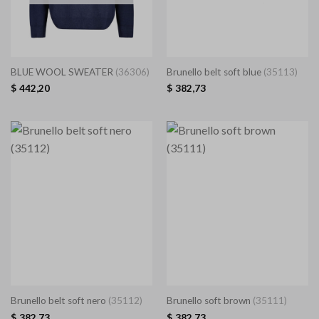
BLUE WOOL SWEATER
(36306)
Brunello belt soft blue
(35113)
$
442,20
$
382,73
Brunello belt soft nero
(35112)
Brunello soft brown
(35111)
$
382,73
$
382,73