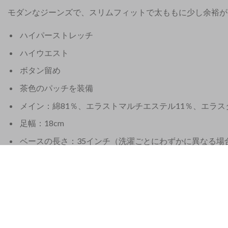
モダンなジーンズで、スリムフィットで太ももに少し余裕が
ハイパーストレッチ
ハイウエスト
ボタン留め
茶色のパッチを装備
メイン：綿81％、エラストマルチエステル11％、エラス
足幅：18cm
ベースの長さ：35インチ（洗濯ごとにわずかに異なる場
これらのジェイコブコーエンジーンズは、イタリア北東
フリーマッチングのスカーフとショートニング用の正しい
ヨーロッパ 21%VAT税
|
アメリカ合衆国 8%セールス税
|
香港 税なし