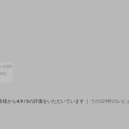
客様から
4.9 / 5
の評価をいただいています ｜
での529件のレビ