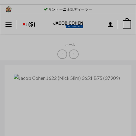
Skip
サントーニ正規ディーラー
to
content
($)
ホーム