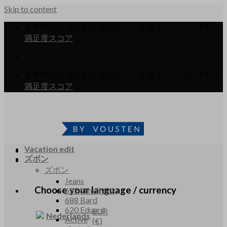
Skip to content
世界中に迅速に配送
サントーニ正規ディーラー
4.9 / 5
満足度スコア
世界中に迅速に配送
サントーニ正規ディーラー
4.9 / 5
満足度スコア
Vacation edit
ズボン
ズボン
Jeans
Choose your language / currency
622 Slim (Nick)
688 Bard
620 Eduard
EUR
Nederlands
Active
(€)