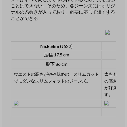
ことはできない。そのため、各ジーンズにはオリジ
ナルの糸巻きが入っており、必要に応じて短くする
ことができる
Nick Slim
(J622)
足幅 17.5 cm
股下 86 cm
ウエストの高さがやや低めの、スリムカット
太ももにや
でモダンなスリムフィットのジーンズ。
の高さは普
が好きな、
す。