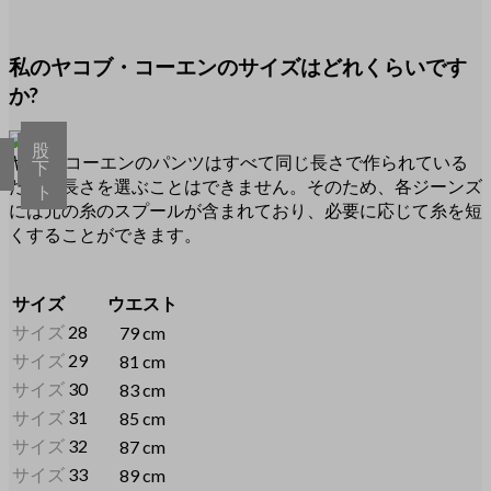
私のヤコブ・コーエンのサイズはどれくらいです
か?
ウ
股
足
エ
ヤコブ コーエンのパンツはすべて同じ長さで作られている
下
幅
ス
ため、長さを選ぶことはできません。そのため、各ジーンズ
ト
には元の糸のスプールが含まれており、必要に応じて糸を短
くすることができます。
サイズ
ウエスト
サイズ
28
79 cm
サイズ
29
81 cm
サイズ
30
83 cm
サイズ
31
85 cm
サイズ
32
87 cm
サイズ
33
89 cm