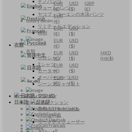
チノパンツ
EUR
USD
GBP
English
ショートパンツ
(€)
($)
(£)
ヤコブ・コーエンの水泳パンツ
EUR
Deutsch
Luxury denim
(€)
リミテッド エディション
EUR
USD
Français
特別
(€)
($)
EUR
USD
Русский
衣類
(€)
($)
衣類
EUR
USD
HKD
简体中文
ポロシャツ
(€)
($)
(HK$)
Tシャツ
EUR
USD
日本語
セーター
(€)
($)
オーバーシャツ
EUR
USD
العربية
(€)
($)
ジーンズジャケット
日本語
-
USD
($)
ホームコレクション
日本語
ホームコレクション
Nederlands
香料入りキャンドル
English
パフューム
Deutsch
リードディフューザー
Français
العربية