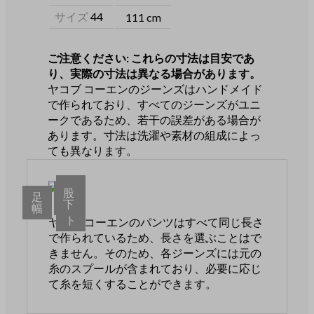
サイズ
44
111 cm
ご注意ください: これらの寸法は目安であ
り、実際の寸法は異なる場合があります。
ヤコブ コーエンのジーンズはハンドメイド
で作られており、すべてのジーンズがユニ
ークであるため、若干の誤差がある場合が
あります。寸法は洗濯や素材の組成によっ
ても異なります。
ウ
股
足
エ
下
幅
ス
ト
ヤコブ コーエンのパンツはすべて同じ長さ
で作られているため、長さを選ぶことはで
きません。そのため、各ジーンズには元の
糸のスプールが含まれており、必要に応じ
て糸を短くすることができます。