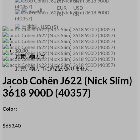
(€)
($)
EUR
USD
العربية
(€)
($)
日本語
-
USD
($)
$
0,00
お買い物カゴ
お買い物カゴに商品がありません。
Jacob Cohën
J622
(Nick Slim)
3618 900D
(40357)
Color:
$
653,40