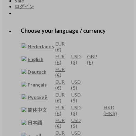
Sale
ログイン
Choose your language / currency
EUR
Nederlands
(€)
EUR
USD
GBP
English
(€)
($)
(£)
EUR
Deutsch
(€)
EUR
USD
Français
(€)
($)
EUR
USD
Русский
(€)
($)
EUR
USD
HKD
简体中文
(€)
($)
(HK$)
EUR
USD
日本語
(€)
($)
EUR
USD
العربية