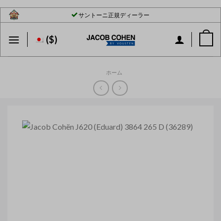
Skip
サントーニ正規ディーラー
to
content
($)
ホーム