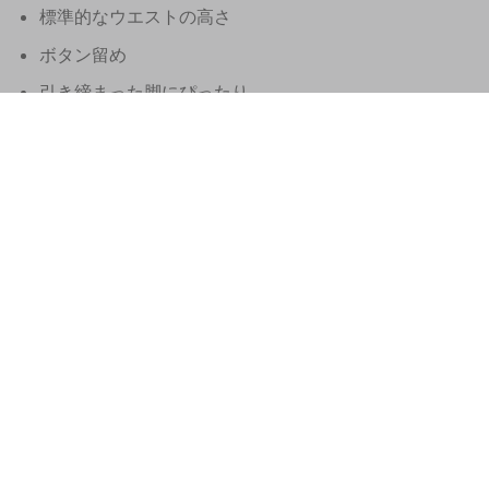
標準的なウエストの高さ
ボタン留め
引き締まった脚にぴったり
ブラウンパッチを装備
素材: 綿 99%、エラスタン 1%
足幅：21.5cm
ベースの長さ: 35 インチ (洗濯ごとに多少異なる場合が
あります)。
このジェイコブ コーエン ジーンズは、イタリア北東部
のベネト州で手作りされています。
無料のマッチするスカーフと、ショートニング用の正しい
色の追加の糸が付属しています。