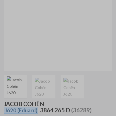
JACOB COHËN
3864 265 D
(36289)
J620
(Eduard)