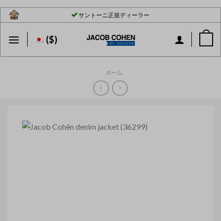
Skip
サントーニ正規ディーラー
to
content
($)
ホーム