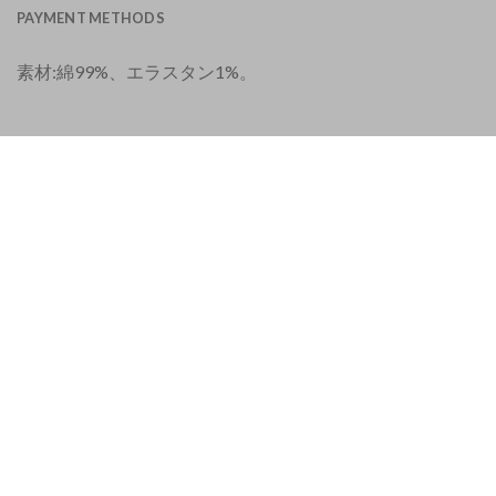
PAYMENT METHODS
素材:綿99%、エラスタン1%。
ヨーロッパ 21%VAT税
|
アメリカ合衆国 8%セールス税
|
香港 税なし
お客様から
4.9 / 5
の評価をいただいています ｜
での
529件のレビューを見る
。
サービス
よくある質問（FAQ）