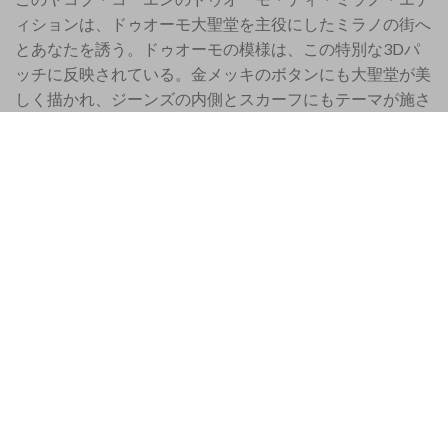
ィションは、ドゥオーモ大聖堂を主役にしたミラノの街へ
とあなたを誘う。ドゥオーモの模様は、この特別な3Dパ
ッチに反映されている。金メッキのボタンにも大聖堂が美
しく描かれ、ジーンズの内側とスカーフにもテーマが施さ
れている。
スリムフィットのモダンなジーンズです。
程よい薄手のサマージーンズ、
ストレッチジーンズ
通常の腰の高さ
ボタン開閉
黄色のロゴが入ったDuomo di Milanoパッチを装備
素材: コットン 81%、リヨセル 11%、エラストマルチエ
ステル 6%、エラスタン 2%
足幅：18.5cm