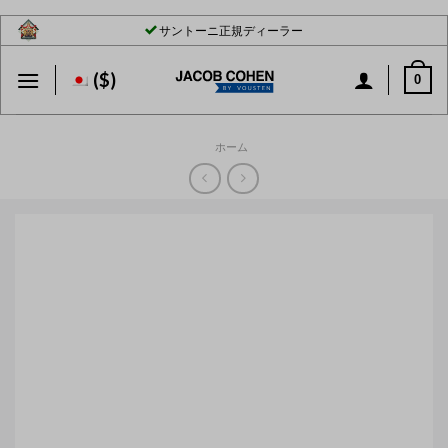
Skip
サントーニ正規ディーラー
to
content
($)
0
ホーム