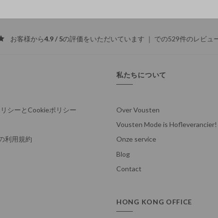
お客様から
4.9 / 5
の評価をいただいています ｜
での529件のレビュ
私たちについて
シーとCookieポリシー
Over Vousten
Vousten Mode is Hofleverancier!
deの利用規約
Onze service
Blog
Contact
HONG KONG OFFICE