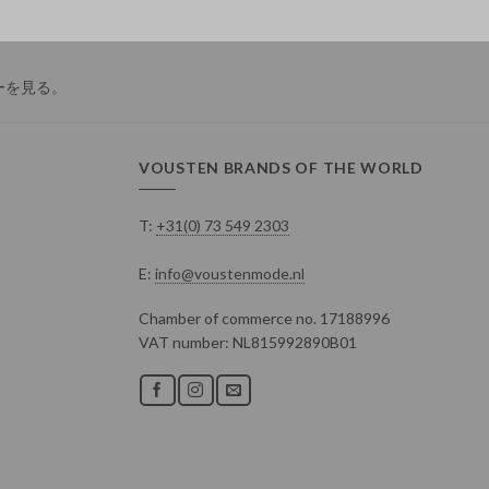
ーを見る
。
VOUSTEN BRANDS OF THE WORLD
T:
+31(0) 73 549 2303
E:
info@voustenmode.nl
Chamber of commerce no. 17188996
VAT number: NL815992890B01