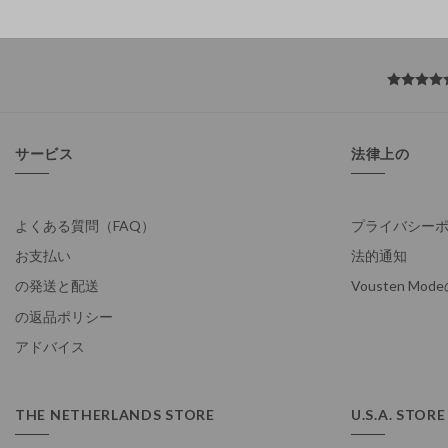
サービス
法律上の
よくある質問（FAQ）
プライバシーポリ
お支払い
法的通知
の発送と配送
Vousten Mo
の返品ポリシー
アドバイス
THE NETHERLANDS STORE
U.S.A. STORE