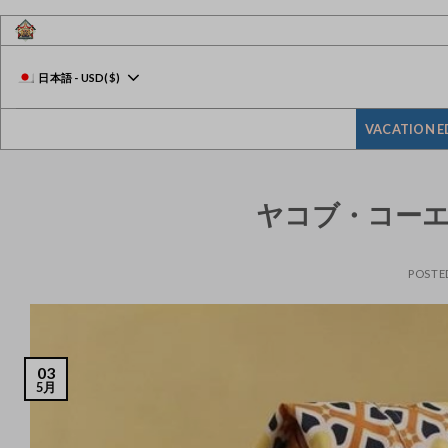
Skip
to
content
日本語
-
USD
($)
VACATION E
ヤコブ・コー
POSTE
03
5月