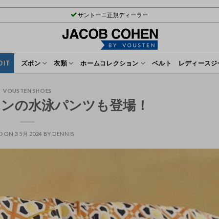
サントーニ正規ディーラー
DIT
ズボン
衣類
ホームコレクション
ベルト
レディースジ
VOUSTEN SHOES
エンの水泳パンツも登場！
D ON
3 5月 2024
BY
DENNIS