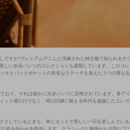
しですか?プレミアムデニムと洗練された紳士服で知られるヤ
美しい水泳パンツのコレクションも展開しています。このコレ
ッチとバックポケットの有名なステッチを加えた 3 つの異な
れており、それは確かに水泳パンツに反映されています。各ア
ィット感だけでなく、時の試練に耐える時代を超越したエレガ
クスしているときも、単にヨットで美しい一日を楽しんでいる
完璧な組み合わせを提供します。クラシックな無地から大胆なプ