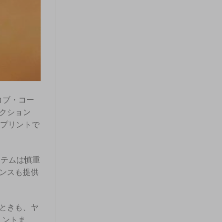
コブ・コー
クション
るプリントで
イテムは慎重
ンスも提供
ときも、ヤ
リントま