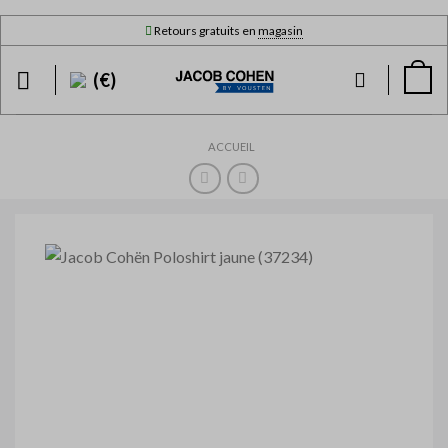
Skip
Retours gratuits en
magasin
to
content
(€)
ACCUEIL