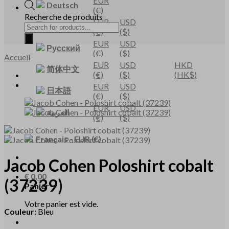
EUR
Deutsch
(€)
Recherche de produits
EUR
USD
Français
(€)
($)
EUR
USD
Русский
(€)
($)
Accueil
EUR
USD
HKD
简体中文
(€)
($)
(HK$)
EUR
USD
日本語
(€)
($)
EUR
USD
العربية
(€)
($)
Français
-
EUR
(€)
Jacob Cohen
Poloshirt cobalt
€
0,00
(37239)
Panier
Votre panier est vide.
Couleur:
Bleu