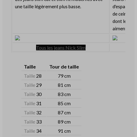
une taille légèrement plus basse.
d'espace au 
de ceinture
dont le hau
aiment porte
Tous les jeans Nick Slim
Taille
Tour de taille
Taille
28
79 cm
Taille
29
81 cm
Taille
30
83 cm
Taille
31
85 cm
Taille
32
87 cm
Taille
33
89 cm
Taille
34
91 cm