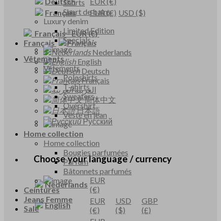
Deutsch
EUR
(€)
Shorts
Short de bains
Français
EUR
(€)
USD
($)
Luxury denim
Limited Edition
Français
-
EUR
(€)
Specials
Français
Nederlands
Vêtements
English
Vêtements
Deutsch
Poloshirts
Français
T-shirts
العربية
Sweaters
简体中文
Overshirt
日本語
Veste en jean
Русский
Home collection
Home collection
Bougies parfumées
Choose your language / currency
Parfum
Bâtonnets parfumés
EUR
Nederlands
(€)
Ceintures
Jeans Femme
EUR
USD
GBP
English
Sale
(€)
($)
(£)