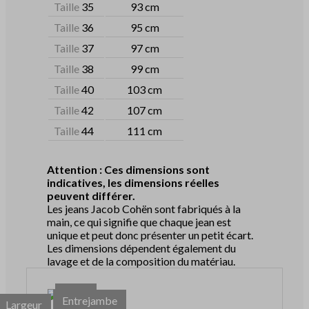
Taille
35
93 cm
Taille
36
95 cm
Taille
37
97 cm
Taille
38
99 cm
Taille
40
103 cm
Taille
42
107 cm
Taille
44
111 cm
Attention : Ces dimensions sont
indicatives, les dimensions réelles
peuvent différer.
Les jeans Jacob Cohën sont fabriqués à la
main, ce qui signifie que chaque jean est
unique et peut donc présenter un petit écart.
Les dimensions dépendent également du
lavage et de la composition du matériau.
Tour
Entrejambe
Largeur
de