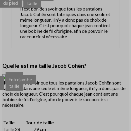
du pied
taille
Il est bon de savoir que tous les pantalons
Jacob Cohën sont fabriqués dans une seule et
même longueur, il n'y a donc pas de choix de
longueur. C'est pourquoi chaque jean contient
une bobine de fil d'origine, afin de pouvoir le
raccourcir si nécessaire.
Quelle est ma taille Jacob Cohën?
Tour
Entrejambe
r
de
Il est bon de savoir que tous les pantalons Jacob Cohën sont
d
taille
fabriqués dans une seule et même longueur, il n'y a donc pas de
choix de longueur. C'est pourquoi chaque jean contient une
bobine de fil d'origine, afin de pouvoir le raccourcir si
nécessaire.
Taille
Tour de taille
Taille
28
79 cm