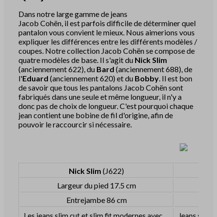
Dans notre large gamme de jeans
Jacob Cohën, il est parfois difficile de déterminer quel
pantalon vous convient le mieux. Nous aimerions vous
expliquer les différences entre les différents modèles /
coupes. Notre collection Jacob Cohën se compose de
quatre modèles de base. Il s'agit du
Nick Slim
(anciennement 622), du
Bard
(anciennement 688), de
l'
Eduard
(anciennement 620) et du
Bobby
. Il est bon
de savoir que tous les pantalons Jacob Cohën sont
fabriqués dans une seule et même longueur, il n'y a
donc pas de choix de longueur. C'est pourquoi chaque
jean contient une bobine de fil d'origine, afin de
pouvoir le raccourcir si nécessaire.
Nick Slim
(J622)
Largeur du pied 17.5 cm
L
Entrejambe 86 cm
Les jeans slim cut et slim fit modernes avec
Jeans slim 