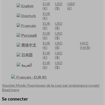
EUR
USD
GBP
English
(€)
($)
(£)
EUR
Deutsch
(€)
EUR
USD
Français
(€)
($)
EUR
USD
Русский
(€)
($)
EUR
USD
HKD
简体中文
(€)
($)
(HK$)
EUR
USD
日本語
(€)
($)
EUR
USD
العربية
(€)
($)
Français
-
EUR
(€)
Vousten Mode: Fournisseur de la cour par ordonnance royale!
Read more
Se connecter