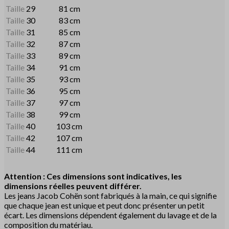
Taille
29
81 cm
Taille
30
83 cm
Taille
31
85 cm
Taille
32
87 cm
Taille
33
89 cm
Taille
34
91 cm
Taille
35
93 cm
Taille
36
95 cm
Taille
37
97 cm
Taille
38
99 cm
Taille
40
103 cm
Taille
42
107 cm
Taille
44
111 cm
Attention : Ces dimensions sont indicatives, les
dimensions réelles peuvent différer.
Les jeans Jacob Cohën sont fabriqués à la main, ce qui signifie
que chaque jean est unique et peut donc présenter un petit
écart. Les dimensions dépendent également du lavage et de la
composition du matériau.