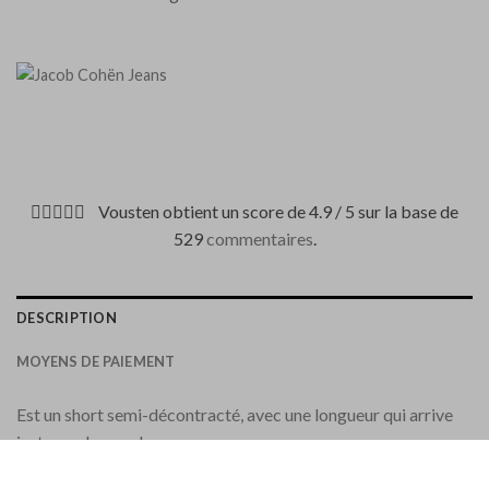
Vousten obtient un score de 4.9 / 5 sur la base de
529
commentaires
.
DESCRIPTION
MOYENS DE PAIEMENT
Est un short semi-décontracté, avec une longueur qui arrive
juste au-dessus du genou.