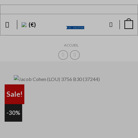
Skip
to
content
(€)
ACCUEIL
Sale!
-30%