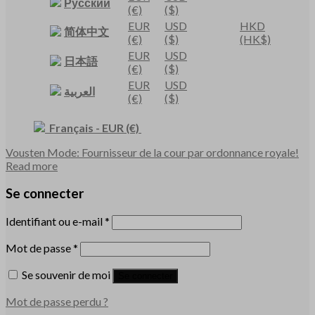
Русский
(€)
($)
EUR
USD
HKD
简体中文
(€)
($)
(HK$)
EUR
USD
日本語
(€)
($)
EUR
USD
العربية
(€)
($)
Français
-
EUR
(€)
Vousten Mode: Fournisseur de la cour par ordonnance royale!
Read more
Se connecter
Identifiant ou e-mail
*
Mot de passe
*
Se souvenir de moi
Se connecter
Mot de passe perdu ?