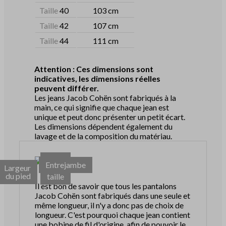
Taille
40
103 cm
Taille
42
107 cm
Taille
44
111 cm
Attention : Ces dimensions sont
indicatives, les dimensions réelles
peuvent différer.
Les jeans Jacob Cohën sont fabriqués à la
main, ce qui signifie que chaque jean est
unique et peut donc présenter un petit écart.
Les dimensions dépendent également du
lavage et de la composition du matériau.
Tour
Entrejambe
Largeur
de
du pied
taille
Il est bon de savoir que tous les pantalons
Jacob Cohën sont fabriqués dans une seule et
même longueur, il n'y a donc pas de choix de
longueur. C'est pourquoi chaque jean contient
une bobine de fil d'origine, afin de pouvoir le