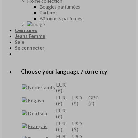
Home collection
Bougies parfumées
Parfum
Bâtonnets parfumés
Ceintures
Jeans Femme
Sale
Se connecter
Choose your language / currency
EUR
Nederlands
(€)
EUR
USD
GBP
English
(€)
($)
(£)
EUR
Deutsch
(€)
EUR
USD
Français
(€)
($)
EUR
USD