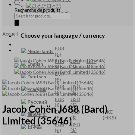
日本語
Recherche de produits
Русский
Accueil
Choose your language / currency
EUR
Nederlands
(€)
EUR
USD
GBP
English
(€)
($)
(£)
EUR
Deutsch
(€)
EUR
USD
Français
(€)
($)
EUR
USD
Русский
(€)
($)
Jacob Cohën
J688
(Bard)
EUR
USD
HKD
简体中文
(€)
($)
(HK$)
Limited
(35646)
EUR
USD
日本語
(€)
($)