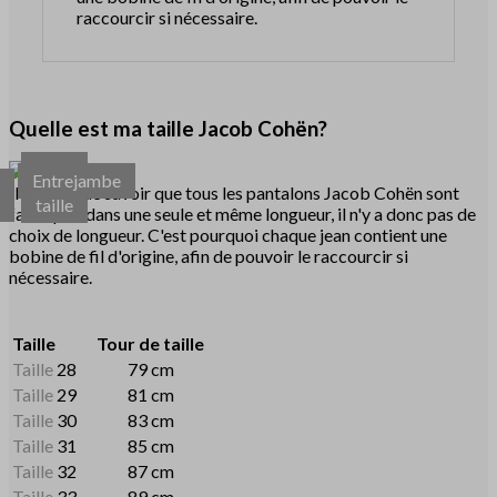
raccourcir si nécessaire.
Quelle est ma taille Jacob Cohën?
Tour
Entrejambe
r
de
Il est bon de savoir que tous les pantalons Jacob Cohën sont
d
taille
fabriqués dans une seule et même longueur, il n'y a donc pas de
choix de longueur. C'est pourquoi chaque jean contient une
bobine de fil d'origine, afin de pouvoir le raccourcir si
nécessaire.
Taille
Tour de taille
Taille
28
79 cm
Taille
29
81 cm
Taille
30
83 cm
Taille
31
85 cm
Taille
32
87 cm
Taille
33
89 cm