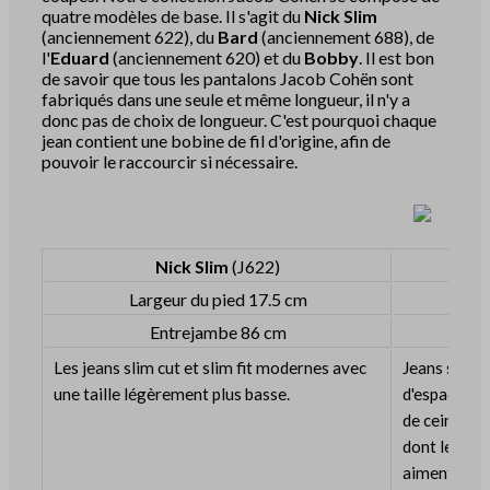
quatre modèles de base. Il s'agit du
Nick Slim
(anciennement 622), du
Bard
(anciennement 688), de
l'
Eduard
(anciennement 620) et du
Bobby
. Il est bon
de savoir que tous les pantalons Jacob Cohën sont
fabriqués dans une seule et même longueur, il n'y a
donc pas de choix de longueur. C'est pourquoi chaque
jean contient une bobine de fil d'origine, afin de
pouvoir le raccourcir si nécessaire.
Nick Slim
(J622)
Largeur du pied 17.5 cm
L
Entrejambe 86 cm
Les jeans slim cut et slim fit modernes avec
Jeans slim 
une taille légèrement plus basse.
d'espace au 
de ceinture
dont le hau
aiment porte