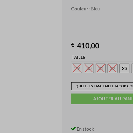
Couleur:
Bleu
410,00
€
TAILLE
29
30
31
32
33
QUELLE EST MA TAILLE JACOB C
AJOUTER AU PANI
En stock