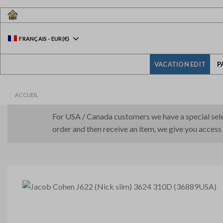
Skip
to
content
FRANÇAIS
-
EUR
(€)
VACATION EDIT
P
ACCUEIL
For USA / Canada customers we have a special selec
order and then receive an item, we give you access