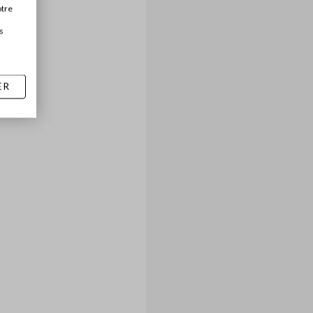
otre
s
ER