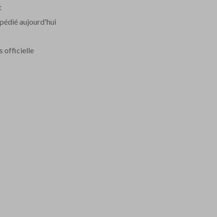
t
édié aujourd'hui
officielle