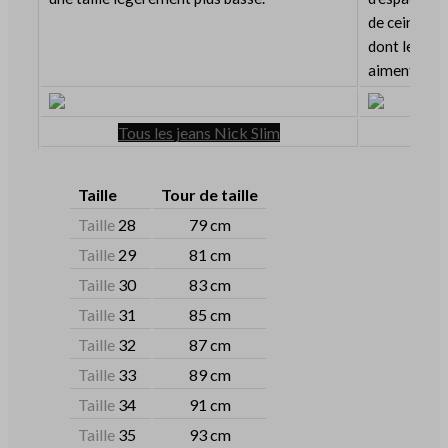
de ceinture
dont le hau
aiment porte
Tous les jeans Nick Slim
Taille
Tour de taille
Taille
28
79 cm
Taille
29
81 cm
Taille
30
83 cm
Taille
31
85 cm
Taille
32
87 cm
Taille
33
89 cm
Taille
34
91 cm
Taille
35
93 cm