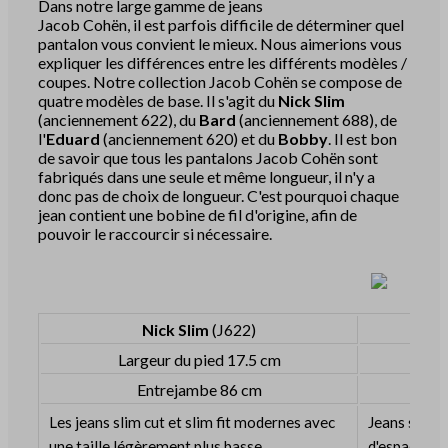
Dans notre large gamme de jeans
Jacob Cohën, il est parfois difficile de déterminer quel
pantalon vous convient le mieux. Nous aimerions vous
expliquer les différences entre les différents modèles /
coupes. Notre collection Jacob Cohën se compose de
quatre modèles de base. Il s'agit du
Nick Slim
(anciennement 622), du
Bard
(anciennement 688), de
l'
Eduard
(anciennement 620) et du
Bobby
. Il est bon
de savoir que tous les pantalons Jacob Cohën sont
fabriqués dans une seule et même longueur, il n'y a
donc pas de choix de longueur. C'est pourquoi chaque
jean contient une bobine de fil d'origine, afin de
pouvoir le raccourcir si nécessaire.
Nick Slim
(J622)
Largeur du pied 17.5 cm
L
Entrejambe 86 cm
Les jeans slim cut et slim fit modernes avec
Jeans slim 
une taille légèrement plus basse.
d'espace au 