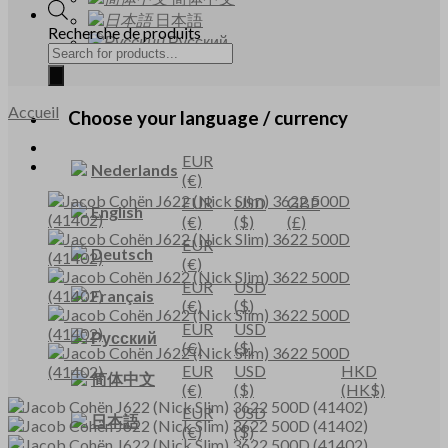
日本語
Recherche de produits
Русский
Accueil
Choose your language / currency
EUR
Nederlands
(€)
EUR
USD
GBP
English
(€)
($)
(£)
EUR
Deutsch
(€)
EUR
USD
Français
(€)
($)
EUR
USD
Русский
(€)
($)
EUR
USD
HKD
简体中文
(€)
($)
(HK$)
EUR
USD
日本語
(€)
($)