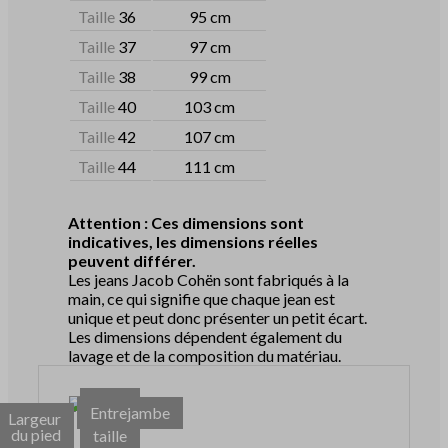
Taille
36
95 cm
Taille
37
97 cm
Taille
38
99 cm
Taille
40
103 cm
Taille
42
107 cm
Taille
44
111 cm
Attention : Ces dimensions sont
indicatives, les dimensions réelles
peuvent différer.
Les jeans Jacob Cohën sont fabriqués à la
main, ce qui signifie que chaque jean est
unique et peut donc présenter un petit écart.
Les dimensions dépendent également du
lavage et de la composition du matériau.
Tour
Entrejambe
Largeur
de
du pied
taille