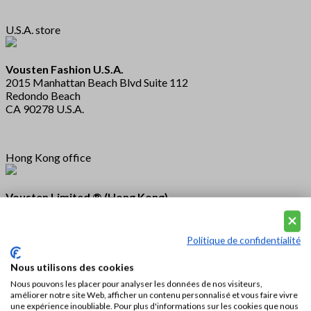
U.S.A. store
Vousten Fashion U.S.A.
2015 Manhattan Beach Blvd Suite 112
Redondo Beach
CA 90278 U.S.A.
Hong Kong office
Vousten Limited ® (Hong Kong)
Exchange Square 3/11
Connaught Place
Central
Politique de confidentialité
Hong Kong
Nous utilisons des cookies
Nous pouvons les placer pour analyser les données de nos visiteurs,
améliorer notre site Web, afficher un contenu personnalisé et vous faire vivre
une expérience inoubliable. Pour plus d'informations sur les cookies que nous