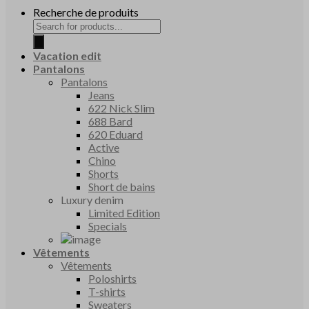
Recherche de produits
Vacation edit
Pantalons
Pantalons
Jeans
622 Nick Slim
688 Bard
620 Eduard
Active
Chino
Shorts
Short de bains
Luxury denim
Limited Edition
Specials
Vêtements
Vêtements
Poloshirts
T-shirts
Sweaters