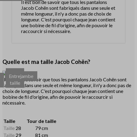
Il est bon de savoir que tous les pantalons
Jacob Cohën sont fabriqués dans une seule et
même longueur, il n'y a donc pas de choix de
longueur. C'est pourquoi chaque jean contient
une bobine de fil d'origine, afin de pouvoir le
raccourcir si nécessaire.
Quelle est ma taille Jacob Cohën?
Tour
Entrejambe
r
de
Il est bon de savoir que tous les pantalons Jacob Cohën sont
d
taille
fabriqués dans une seule et même longueur, il n'y a donc pas de
choix de longueur. C'est pourquoi chaque jean contient une
bobine de fil d'origine, afin de pouvoir le raccourcir si
nécessaire.
Taille
Tour de taille
Taille
28
79 cm
Taille
29
81 cm