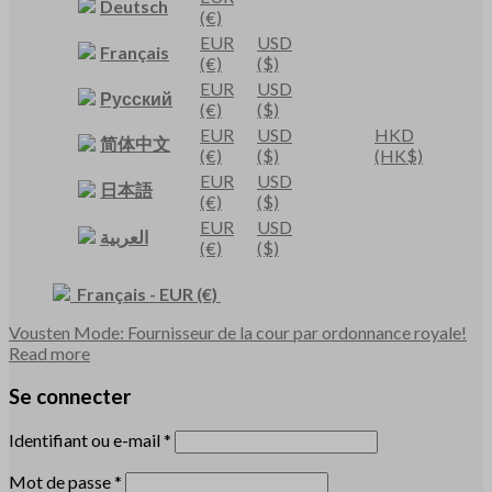
Deutsch
(€)
EUR
USD
Français
(€)
($)
EUR
USD
Русский
(€)
($)
EUR
USD
HKD
简体中文
(€)
($)
(HK$)
EUR
USD
日本語
(€)
($)
EUR
USD
العربية
(€)
($)
Français
-
EUR
(€)
Vousten Mode: Fournisseur de la cour par ordonnance royale!
Read more
Se connecter
Identifiant ou e-mail
*
Mot de passe
*