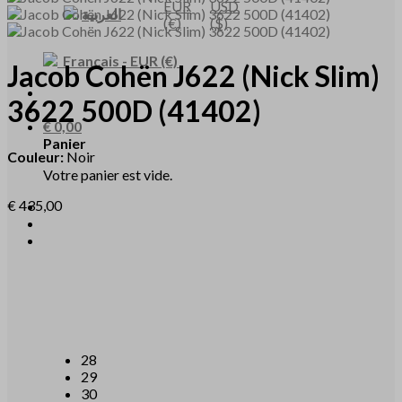
EUR
USD
العربية
(€)
($)
Français
-
EUR
(€)
Jacob Cohën
J622
(Nick Slim)
3622 500D
(41402)
€
0,00
Panier
Couleur:
Noir
Votre panier est vide.
€
435,00
28
29
30