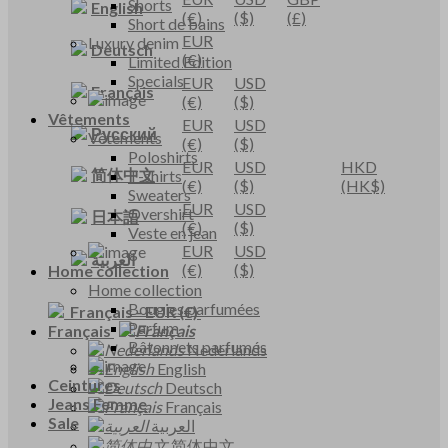
Shorts
English
(€)
($)
(£)
Short de bains
EUR
Luxury denim
Deutsch
(€)
Limited Edition
Specials
EUR
USD
Français
(€)
($)
Vêtements
EUR
USD
Русский
Vêtements
(€)
($)
Poloshirts
EUR
USD
HKD
简体中文
T-shirts
(€)
($)
(HK$)
Sweaters
EUR
USD
Overshirt
日本語
(€)
($)
Veste en jean
EUR
USD
العربية
(€)
($)
Home collection
Home collection
Bougies parfumées
Français
-
EUR
(€)
Parfum
Français
Bâtonnets parfumés
Nederlands
English
Ceintures
Deutsch
Jeans Femme
Français
Sale
العربية
简体中文