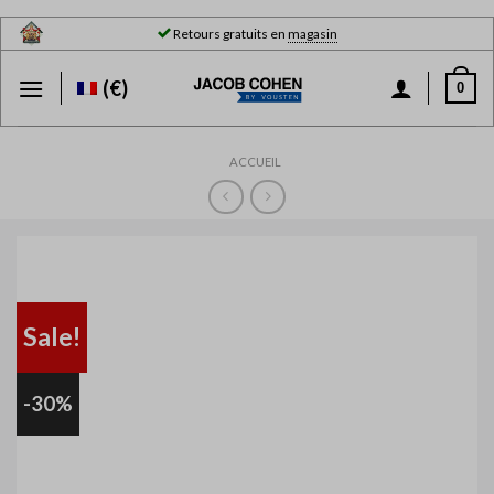
Skip
Retours gratuits en
magasin
to
content
(€)
0
ACCUEIL
Sale!
-30%