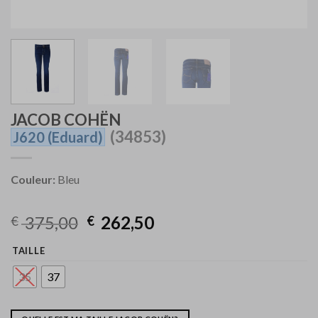
JACOB COHËN
(34853)
J620
(Eduard)
Couleur:
Bleu
375,00
262,50
€
€
TAILLE
35
37