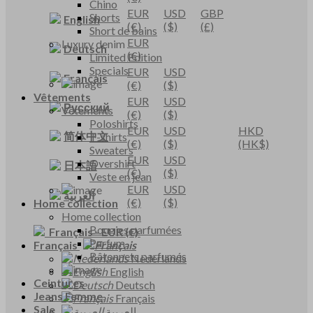
Chino
EUR
USD
GBP
Shorts
English
(€)
($)
(£)
Short de bains
EUR
Luxury denim
Deutsch
(€)
Limited Edition
Specials
EUR
USD
Français
(€)
($)
Vêtements
EUR
USD
Русский
Vêtements
(€)
($)
Poloshirts
EUR
USD
HKD
简体中文
T-shirts
(€)
($)
(HK$)
Sweaters
EUR
USD
Overshirt
日本語
(€)
($)
Veste en jean
EUR
USD
العربية
(€)
($)
Home collection
Home collection
Bougies parfumées
Français
-
EUR
(€)
Parfum
Français
Bâtonnets parfumés
Nederlands
English
Ceintures
Deutsch
Jeans Femme
Français
Sale
العربية