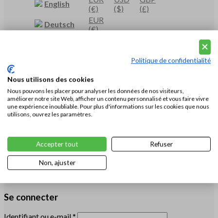
English
(€)
($)
(£)
EUR
Deutsch
(€)
EUR
USD
Français
(€)
($)
Politique de confidentialité
EUR
USD
Русский
(€)
($)
Nous utilisons des cookies
EUR
USD
HKD
简体中文
(€)
($)
(HK$)
Nous pouvons les placer pour analyser les données de nos visiteurs,
améliorer notre site Web, afficher un contenu personnalisé et vous faire vivre
EUR
USD
日本語
une expérience inoubliable. Pour plus d'informations sur les cookies que nous
(€)
($)
utilisons, ouvrez les paramètres.
EUR
USD
العربية
(€)
($)
Accepter tout
Refuser
Français
-
EUR
(€)
Non, ajuster
Vousten Mode: Fournisseur de la cour par ordonnance royale!
Read more
Se connecter
Identifiant ou e-mail
*