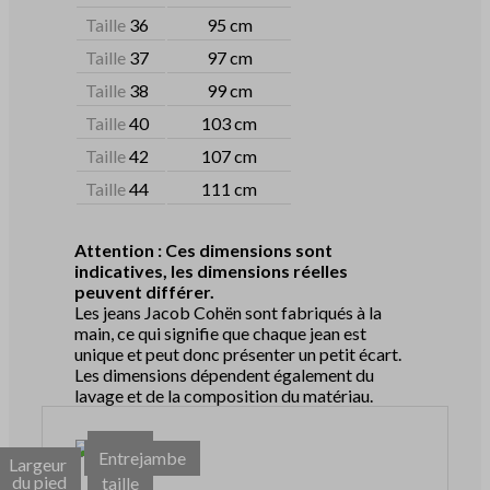
Taille
36
95 cm
Taille
37
97 cm
Taille
38
99 cm
Taille
40
103 cm
Taille
42
107 cm
Taille
44
111 cm
Attention : Ces dimensions sont
indicatives, les dimensions réelles
peuvent différer.
Les jeans Jacob Cohën sont fabriqués à la
main, ce qui signifie que chaque jean est
unique et peut donc présenter un petit écart.
Les dimensions dépendent également du
lavage et de la composition du matériau.
Tour
Entrejambe
Largeur
de
du pied
taille