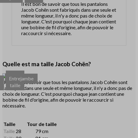
Il est bon de savoir que tous les pantalons
Jacob Cohën sont fabriqués dans une seule et
même longueur, il n'y a donc pas de choix de
longueur. C'est pourquoi chaque jean contient
une bobine de fil d'origine, afin de pouvoir le
raccourcir si nécessaire.
Quelle est ma taille Jacob Cohën?
Tour
Entrejambe
r
de
Il est bon de savoir que tous les pantalons Jacob Cohën sont
d
taille
fabriqués dans une seule et même longueur, il n'y a donc pas de
choix de longueur. C'est pourquoi chaque jean contient une
bobine de fil d'origine, afin de pouvoir le raccourcir si
nécessaire.
Taille
Tour de taille
Taille
28
79 cm