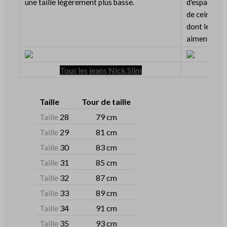
une taille légèrement plus basse.
d'espace au 
de ceinture
dont le hau
aiment porte
Tous les jeans Nick Slim
Taille
Tour de taille
Taille
28
79 cm
Taille
29
81 cm
Taille
30
83 cm
Taille
31
85 cm
Taille
32
87 cm
Taille
33
89 cm
Taille
34
91 cm
Taille
35
93 cm