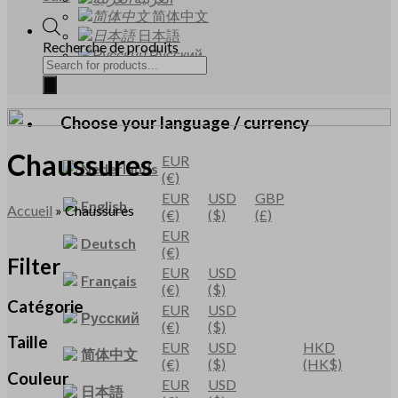
简体中文
日本語
Recherche de produits
Русский
Choose your language / currency
Chaussures
EUR
Nederlands
(€)
EUR
USD
GBP
English
Accueil
»
Chaussures
(€)
($)
(£)
EUR
Deutsch
(€)
Filter
EUR
USD
Français
(€)
($)
Catégorie
EUR
USD
Русский
(€)
($)
Taille
EUR
USD
HKD
简体中文
(€)
($)
(HK$)
Couleur
EUR
USD
日本語