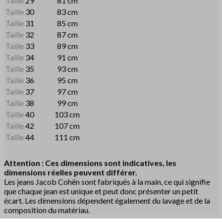
Taille
29
81 cm
Taille
30
83 cm
Taille
31
85 cm
Taille
32
87 cm
Taille
33
89 cm
Taille
34
91 cm
Taille
35
93 cm
Taille
36
95 cm
Taille
37
97 cm
Taille
38
99 cm
Taille
40
103 cm
Taille
42
107 cm
Taille
44
111 cm
Attention : Ces dimensions sont indicatives, les
dimensions réelles peuvent différer.
Les jeans Jacob Cohën sont fabriqués à la main, ce qui signifie
que chaque jean est unique et peut donc présenter un petit
écart. Les dimensions dépendent également du lavage et de la
composition du matériau.