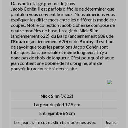
Dans notre large gamme de jeans
Jacob Cohën, il est parfois difficile de déterminer quel
pantalon vous convient le mieux. Nous aimerions vous
expliquer les différences entre les différents modèles /
coupes. Notre collection Jacob Cohën se compose de
quatre modèles de base. Il s'agit du
Nick Slim
(anciennement 622), du
Bard
(anciennement 688), de
l'
Eduard
(anciennement 620) et du
Bobby
. Il est bon
de savoir que tous les pantalons Jacob Cohën sont
fabriqués dans une seule et même longueur, il n'y a
donc pas de choix de longueur. C'est pourquoi chaque
jean contient une bobine de fil d'origine, afin de
pouvoir le raccourcir si nécessaire.
Nick Slim
(J622)
Largeur du pied 17.5 cm
L
Entrejambe 86 cm
Les jeans slim cut et slim fit modernes avec
Jeans slim 