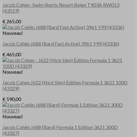
Jacob Cohen
-Swim Shorts Resort Beige T903A RW013
(43519)
€
265,00
Nouveau!
Jacob Cohën
J688
(Bard Fast Active) 3961 Y99
(43336)
€
465,00
Nouveau!
Jacob Cohen
J622
(Nick Slim)
Édition Formula 1 3621 100D
(43329)
€
590,00
Nouveau!
Jacob Cohën
J688
(Bard)
Formula 1 Edition 3621 300D
(43327)