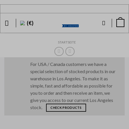
Skip
to
content
(€)
STARTSEITE
For USA / Canada customers we have a
special selection of stocked products in our
warehouse in Los Angeles. To make it as
simple, fast and affordable as possible for
you to order and then receive an item, we
give you access to our current Los Angeles
stock.
CHECK PRODUCTS