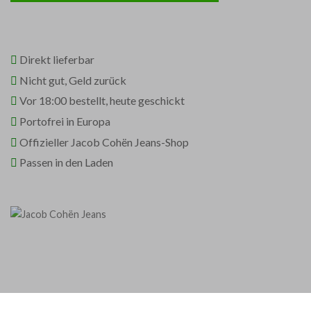
Direkt lieferbar
Nicht gut, Geld zurück
Vor 18:00 bestellt, heute geschickt
Portofrei in Europa
Offizieller Jacob Cohën Jeans-Shop
Passen in den Laden
Vousten wird mit einem 4.9 / 5 auf der Grundlage