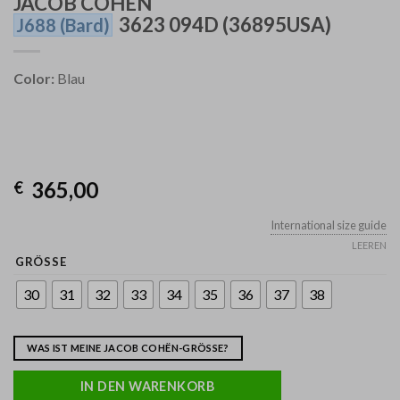
JACOB COHEN
3623 094D (36895USA)
J688
(Bard)
Color:
Blau
365,00
€
International size guide
LEEREN
GRÖSSE
30
31
32
33
34
35
36
37
38
WAS IST MEINE JACOB COHËN-GRÖSSE?
IN DEN WARENKORB