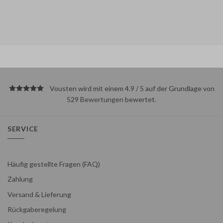
Vousten wird mit einem 4.9 / 5 auf der Grundlage von
529
Bewertungen
bewertet.
SERVICE
Häufig gestellte Fragen (FAQ)
Zahlung
Versand & Lieferung
Rückgaberegelung