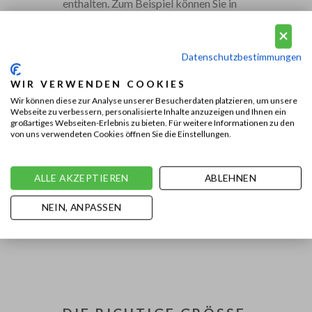
enthalten. Zum Beispiel können Sie in
Vousten die schönsten
Santoni
Sneakers
,
Santoni AMG
und
Santoni
Boots
kaufen. Bei Vousten finden Sie
Datenschutzbestimmungen
auch eine große Auswahl an
WIR VERWENDEN COOKIES
Accessoires wie
Santoni
Wir können diese zur Analyse unserer Besucherdaten platzieren, um unsere
Gürtel
und
Santoni Taschen
. Wir
Webseite zu verbessern, personalisierte Inhalte anzuzeigen und Ihnen ein
großartiges Webseiten-Erlebnis zu bieten. Für weitere Informationen zu den
können dies realisieren, weil wir seit
von uns verwendeten Cookies öffnen Sie die Einstellungen.
mehreren Jahren offizieller Santoni-
Vertriebspartner sind.
ALLE AKZEPTIEREN
ABLEHNEN
NEIN, ANPASSEN