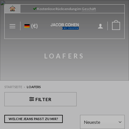
Skip
Kostenlose Rücksendung im
Geschäft
to
content
(€)
LOAFERS
STARTSEITE
»
LOAFERS
FILTER
WELCHE JEANS PASST ZU MIR?