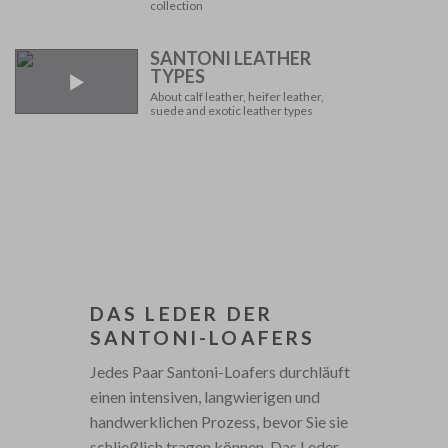
collection
SANTONI LEATHER
TYPES
About calf leather, heifer leather,
suede and exotic leather types
DAS LEDER DER
SANTONI-LOAFERS
Jedes Paar Santoni-Loafers durchläuft
einen intensiven, langwierigen und
handwerklichen Prozess, bevor Sie sie
schließlich tragen können. Das Leder