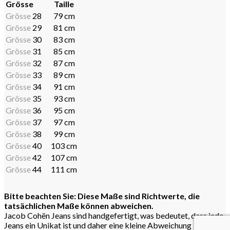
Grösse
Taille
Grösse
28
79 cm
Grösse
29
81 cm
Grösse
30
83 cm
Grösse
31
85 cm
Grösse
32
87 cm
Grösse
33
89 cm
Grösse
34
91 cm
Grösse
35
93 cm
Grösse
36
95 cm
Grösse
37
97 cm
Grösse
38
99 cm
Grösse
40
103 cm
Grösse
42
107 cm
Grösse
44
111 cm
Bitte beachten Sie: Diese Maße sind Richtwerte, die
tatsächlichen Maße können abweichen.
Jacob Cohën Jeans sind handgefertigt, was bedeutet, dass jede
Jeans ein Unikat ist und daher eine kleine Abweichung