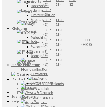
Shorts
English
(€)
($)
(£)
Badeshorts
EUR
Luxury denim
Deutsch
(€)
Limited Edition
Specials
EUR
USD
Français
(€)
($)
Kleidung
EUR
USD
Русский
Kleidung
(€)
($)
Poloshirts
EUR
USD
HKD
简体中文
T-shirts
(€)
($)
(HK$)
Sweaters
EUR
USD
Overshirt
日本語
(€)
($)
Jeansjacke
EUR
USD
العربية
(€)
($)
Home collection
Home collection
Duftkerze
Deutsch
-
EUR
(€)
Parfüm
Deutsch
Duftstäbchen
Nederlands
English
Gürtel
Deutsch
Jeans Damen
Français
Sale
العربية
简体中文