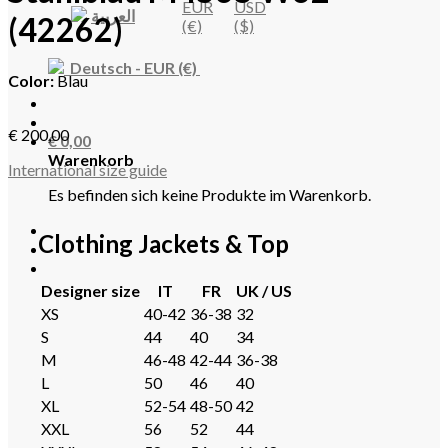
EUR
USD
العربية
(42262)
(€)
($)
Deutsch
-
EUR
(€)
Color:
Blau
€
200,00
€
0,00
Warenkorb
International size guide
Es befinden sich keine Produkte im Warenkorb.
Clothing Jackets & Top
Designer size
IT
FR
UK / US
XS
40-42
36-38
32
S
44
40
34
M
46-48
42-44
36-38
L
50
46
40
XL
52-54
48-50
42
XXL
56
52
44