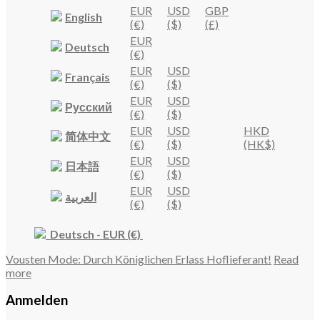
EUR
USD
GBP
English
(€)
($)
(£)
EUR
Deutsch
(€)
EUR
USD
Français
(€)
($)
EUR
USD
Русский
(€)
($)
EUR
USD
HKD
简体中文
(€)
($)
(HK$)
EUR
USD
日本語
(€)
($)
EUR
USD
العربية
(€)
($)
Deutsch
-
EUR
(€)
Vousten Mode: Durch Königlichen Erlass Hoflieferant!
Read
more
Anmelden