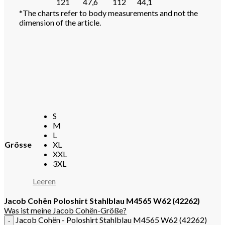
121
47,6
112
44,1
*The charts refer to body measurements and not the
dimension of the article.
S
M
L
Grösse
XL
XXL
3XL
Leeren
Jacob Cohën
Poloshirt Stahlblau M4565 W62
(42262)
Was ist meine Jacob Cohën-Größe?
Jacob Cohën - Poloshirt Stahlblau M4565 W62 (42262)