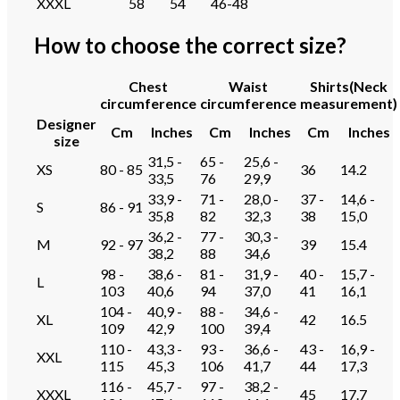
XXXL
58
54
46-48
How to choose the correct size?
Chest
Waist
Shirts(Neck
circumference
circumference
measurement)
Designer
Cm
Inches
Cm
Inches
Cm
Inches
size
31,5 -
65 -
25,6 -
XS
80 - 85
36
14.2
33,5
76
29,9
33,9 -
71 -
28,0 -
37 -
14,6 -
S
86 - 91
35,8
82
32,3
38
15,0
36,2 -
77 -
30,3 -
M
92 - 97
39
15.4
38,2
88
34,6
98 -
38,6 -
81 -
31,9 -
40 -
15,7 -
L
103
40,6
94
37,0
41
16,1
104 -
40,9 -
88 -
34,6 -
XL
42
16.5
109
42,9
100
39,4
110 -
43,3 -
93 -
36,6 -
43 -
16,9 -
XXL
115
45,3
106
41,7
44
17,3
116 -
45,7 -
97 -
38,2 -
XXXL
45
17.7