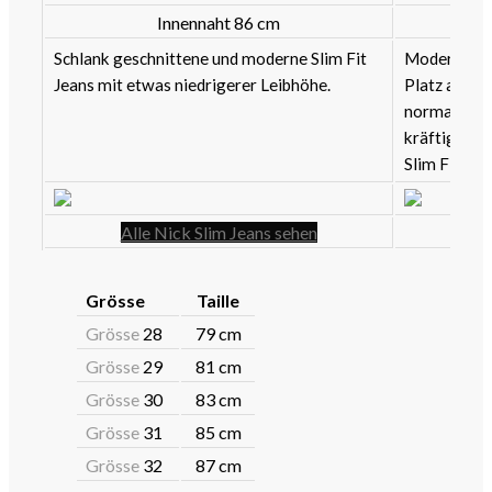
Innennaht 86 cm
Schlank geschnittene und moderne Slim Fit
Moderne Sli
Jeans mit etwas niedrigerer Leibhöhe.
Platz an de
normalen Bu
kräftigen O
Slim Fit Je
Alle Nick Slim Jeans sehen
Grösse
Taille
Grösse
28
79 cm
Grösse
29
81 cm
Grösse
30
83 cm
Grösse
31
85 cm
Grösse
32
87 cm