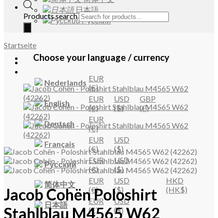
日本語
Products search
Русский
Startseite
Choose your language / currency
EUR
Nederlands
(€)
EUR
USD
GBP
English
(€)
($)
(£)
EUR
Deutsch
(€)
EUR
USD
Français
(€)
($)
EUR
USD
Русский
(€)
($)
EUR
USD
HKD
简体中文
(€)
($)
(HK$)
Jacob Cohën
Poloshirt
EUR
USD
日本語
Stahlblau M4565 W62
(€)
($)