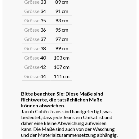
Grösse
33
89 cm
Grösse
34
91 cm
Grösse
35
93 cm
Grösse
36
95 cm
Grösse
37
97 cm
Grösse
38
99 cm
Grösse
40
103 cm
Grösse
42
107 cm
Grösse
44
111 cm
Bitte beachten Sie: Diese Maße sind
Richtwerte, die tatsächlichen Maße
können abweichen.
Jacob Cohën Jeans sind handgefertigt, was
bedeutet, dass jede Jeans ein Unikat ist und
daher eine kleine Abweichung aufweisen
kann. Die Maße sind auch von der Waschung
und der Materialzusammensetzung abhängig.