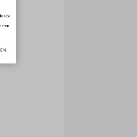
bseite
ndeten
SEN