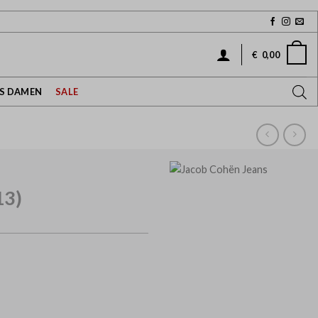
€
0,00
NS DAMEN
SALE
13)