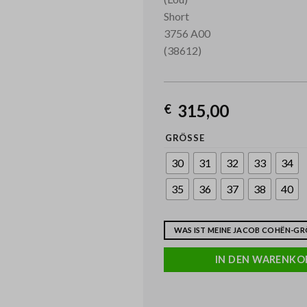
315,00
€
GRÖSSE
30
31
32
33
34
35
36
37
38
40
WAS IST MEINE JACOB COHËN-GRÖ
IN DEN WARENKO