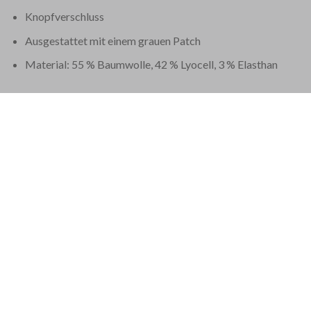
Knopfverschluss
Ausgestattet mit einem grauen Patch
Material: 55 % Baumwolle, 42 % Lyocell, 3 % Elasthan
Diese Shorts von Jacob Cohen werden in Venetien im Nordosten 
EU 21% MWST.
|
USA 8% SALES TAX
|
HONG KONG NO TAX