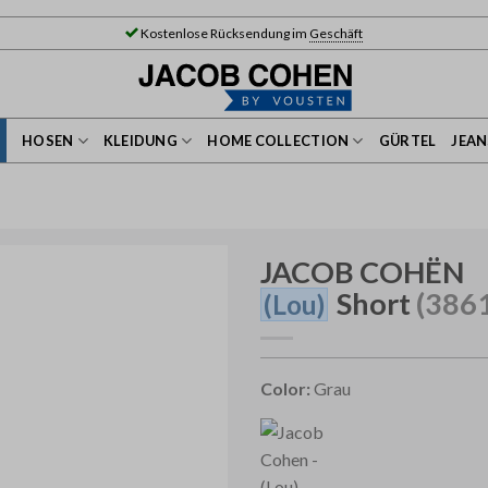
Kostenlose Rücksendung im
Geschäft
HOSEN
KLEIDUNG
HOME COLLECTION
GÜRTEL
JEA
JACOB COHËN
Short
(386
(Lou)
Color:
Grau