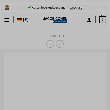
Skip
Kostenlose Rücksendung im
Geschäft
to
content
(€)
0
STARTSEITE