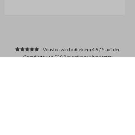
Vousten wird mit einem 4.9 / 5 auf der
Grundlage von 529
Bewertungen
bewertet.
BESCHREIBUNG
ZAHLUNGSMETHODEN
Dies sind moderne Jeans und haben eine schmale Passform,
mit etwas mehr Platz für die Oberschenkel. Dickere
Winterqualität.
Stretchjeans