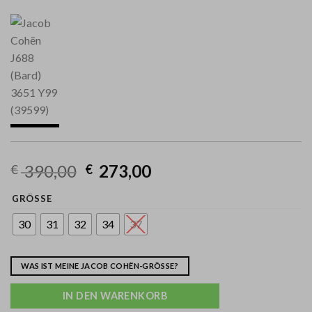
390,00
273,00
€
€
GRÖSSE
30
31
32
34
37
WAS IST MEINE JACOB COHËN-GRÖSSE?
IN DEN WARENKORB