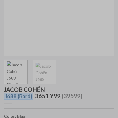
JACOB COHËN
3651 Y99
(39599)
J688
(Bard)
Color:
Blau