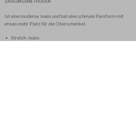
ZAHLUNGSMETHODEN
Ist eine moderne Jeans und hat eine schmale Passform mit
etwas mehr Platz für die Oberschenkel.
Stretch-Jeans
Höhere Taille
Knopfverschluss
Verfügt über einen mehrfarbigen Aufnäher.
Material: 43 % Viskose, 33 % Baumwolle, 17 % Lyocell, 5
% Polyester, 2 % Elasthan
Fußbreite: 18 cm
Basislänge: 35 Zoll (kann je nach Wäsche leicht variieren)
Diese Jeans von Jacob Cohen werden in Venetien im
Nordosten Italiens von Hand gefertigt