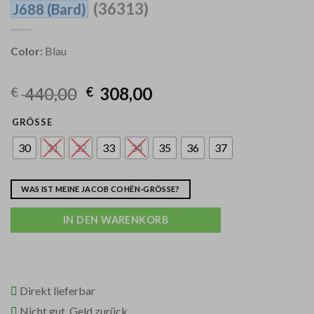
(36313)
J688
(Bard)
Color:
Blau
440,00
308,00
€
€
GRÖSSE
30
31
32
33
34
35
36
37
WAS IST MEINE JACOB COHËN-GRÖSSE?
IN DEN WARENKORB
Direkt lieferbar
Nicht gut, Geld zurück