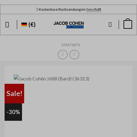
Skip
Kostenlose Rücksendung im
Geschäft
to
content
(€)
STARTSEITE
Sale!
-30%