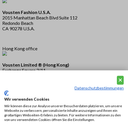
Vousten Fashion U.S.A.
2015 Manhattan Beach Blvd Suite 112
Redondo Beach
CA 90278 U.S.A.
Hong Kong office
Vousten Limited ® (Hong Kong)
Exchange Square 3/11
Connaught Place
Central
Hong Kong
Datenschutzbestimmungen
Wir verwenden Cookies
Wir können diese zur Analyse unserer Besucherdaten platzieren, um unsere
Webseite zu verbessern, personalisierte Inhalte anzuzeigen und Ihnen ein
großartiges Webseiten-Erlebnis zu bieten. Für weitere Informationen zu den
von uns verwendeten Cookies öffnen Sie die Einstellungen.