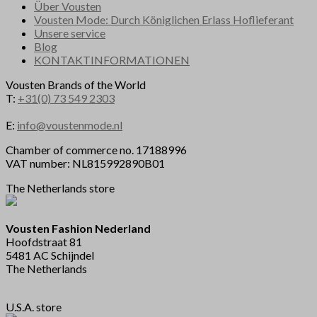
Über Vousten
Vousten Mode: Durch Königlichen Erlass Hoflieferant
Unsere service
Blog
KONTAKTINFORMATIONEN
Vousten Brands of the World
T:
+31(0) 73 549 2303
E:
info@voustenmode.nl
Chamber of commerce no. 17188996
VAT number: NL815992890B01
The Netherlands store
Vousten Fashion Nederland
Hoofdstraat 81
5481 AC Schijndel
The Netherlands
U.S.A. store