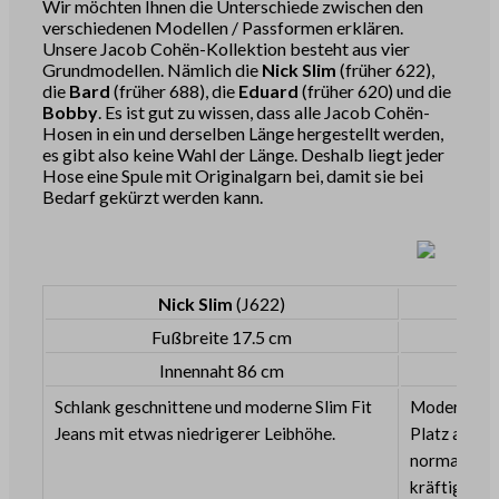
Wir möchten Ihnen die Unterschiede zwischen den
verschiedenen Modellen / Passformen erklären.
Unsere Jacob Cohën-Kollektion besteht aus vier
Grundmodellen. Nämlich die
Nick Slim
(früher 622),
die
Bard
(früher 688), die
Eduard
(früher 620) und die
Bobby
. Es ist gut zu wissen, dass alle Jacob Cohën-
Hosen in ein und derselben Länge hergestellt werden,
es gibt also keine Wahl der Länge. Deshalb liegt jeder
Hose eine Spule mit Originalgarn bei, damit sie bei
Bedarf gekürzt werden kann.
Nick Slim
(J622)
Fußbreite 17.5 cm
Innennaht 86 cm
Schlank geschnittene und moderne Slim Fit
Moderne Sli
Jeans mit etwas niedrigerer Leibhöhe.
Platz an de
normalen Bu
kräftigen O