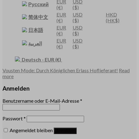
EUR
USD
Русский
(€)
($)
EUR
USD
HKD
简体中文
(€)
($)
(HK$)
EUR
USD
日本語
(€)
($)
EUR
USD
العربية
(€)
($)
Deutsch
-
EUR
(€)
Vousten Mode: Durch Königlichen Erlass Hoflieferant!
Read
more
Anmelden
Benutzername oder E-Mail-Adresse
*
Passwort
*
Angemeldet bleiben
Anmelden