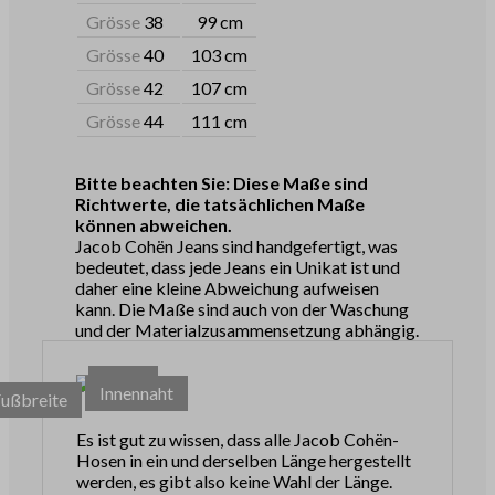
Grösse
38
99 cm
Grösse
40
103 cm
Grösse
42
107 cm
Grösse
44
111 cm
Bitte beachten Sie: Diese Maße sind
Richtwerte, die tatsächlichen Maße
können abweichen.
Jacob Cohën Jeans sind handgefertigt, was
bedeutet, dass jede Jeans ein Unikat ist und
daher eine kleine Abweichung aufweisen
kann. Die Maße sind auch von der Waschung
und der Materialzusammensetzung abhängig.
Taille
Innennaht
Fußbreite
Es ist gut zu wissen, dass alle Jacob Cohën-
Hosen in ein und derselben Länge hergestellt
werden, es gibt also keine Wahl der Länge.