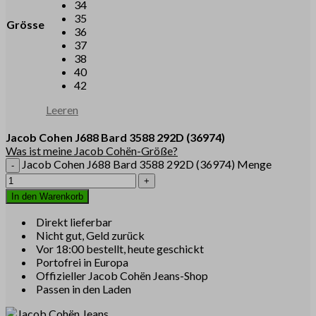
34
35
Grösse
36
37
38
40
42
Leeren
Jacob Cohen
J688
Bard 3588 292D
(36974)
Was ist meine Jacob Cohën-Größe?
Jacob Cohen J688 Bard 3588 292D (36974) Menge
In den Warenkorb
Direkt lieferbar
Nicht gut, Geld zurück
Vor 18:00 bestellt, heute geschickt
Portofrei in Europa
Offizieller Jacob Cohën Jeans-Shop
Passen in den Laden