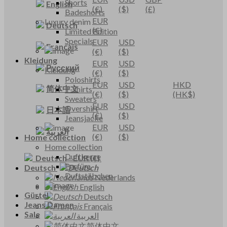
Shorts
English
(€)
($)
(£)
Badeshorts
EUR
Luxury denim
Deutsch
(€)
Limited Edition
Specials
EUR
USD
Français
(€)
($)
Kleidung
EUR
USD
Русский
Kleidung
(€)
($)
Poloshirts
EUR
USD
HKD
简体中文
T-shirts
(€)
($)
(HK$)
Sweaters
EUR
USD
Overshirt
日本語
(€)
($)
Jeansjacke
EUR
USD
العربية
(€)
($)
Home collection
Home collection
Duftkerze
Deutsch
-
EUR
(€)
Parfüm
Deutsch
Duftstäbchen
Nederlands
English
Gürtel
Deutsch
Jeans Damen
Français
Sale
العربية
简体中文