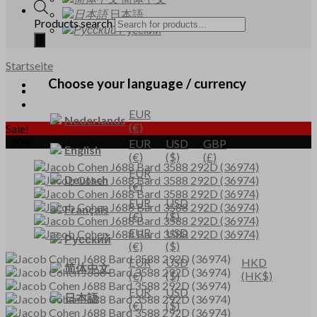
日本語
Products search
Русский
Startseite
Choose your language / currency
EUR
Nederlands
(€)
Sale!
-30%
EUR
USD
GBP
English
(€)
($)
(£)
EUR
Deutsch
(€)
EUR
USD
Français
(€)
($)
EUR
USD
Русский
(€)
($)
EUR
USD
HKD
简体中文
(€)
($)
(HK$)
EUR
USD
日本語
(€)
($)