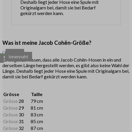
Deshalb liegt jeder Hose eine Spule mit
Originalgarn bei, damit sie bei Bedarf
gekürzt werden kann.
Was ist meine Jacob Cohën-Größe?
Taille
Innennaht
e
Es ist gut zu wissen, dass alle Jacob Cohën-Hosen in ein und
derselben Länge hergestellt werden, es gibt also keine Wahl der
Länge. Deshalb liegt jeder Hose eine Spule mit Originalgarn bei,
damit sie bei Bedarf gekürzt werden kann.
Grösse
Taille
Grösse
28
79 cm
Grösse
29
81 cm
Grösse
30
83 cm
Grösse
31
85 cm
Grösse
32
87 cm