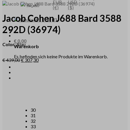
EUR
USD
العربية
(€)
($)
Jacob Cohen
J688
Bard 3588
Deutsch
-
EUR
(€)
292D
(36974)
€
0,00
Color:
Blau
Warenkorb
Es befinden sich keine Produkte im Warenkorb.
€
439,00
€
307,30
30
31
32
33