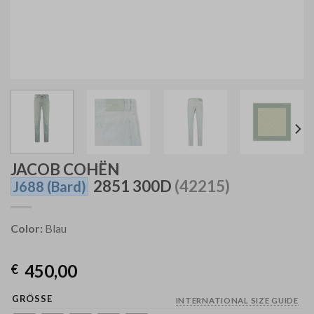
JACOB COHËN
2851 300D
(42215)
J688
(Bard)
Color:
Blau
450,00
€
GRÖSSE
INTERNATIONAL SIZE GUIDE