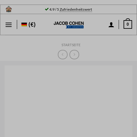
Skip
4.9 / 5
Zufriedenheitswert
to
content
(€)
0
STARTSEITE