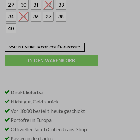
29
30
31
32
33
34
35
36
37
38
40
WAS IST MEINE JACOB COHËN-GRÖSSE?
IN DEN WARENKORB
Direkt lieferbar
Nicht gut, Geld zurück
Vor 18:00 bestellt, heute geschickt
Portofrei in Europa
Offizieller Jacob Cohën Jeans-Shop
Passen in den Laden