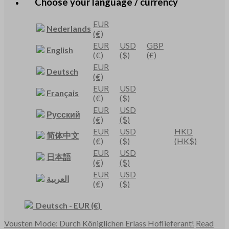
Choose your language / currency
EUR
Nederlands
(€)
EUR
USD
GBP
English
(€)
($)
(£)
EUR
Deutsch
(€)
EUR
USD
Français
(€)
($)
EUR
USD
Русский
(€)
($)
EUR
USD
HKD
简体中文
(€)
($)
(HK$)
EUR
USD
日本語
(€)
($)
EUR
USD
العربية
(€)
($)
Deutsch
-
EUR
(€)
Vousten Mode: Durch Königlichen Erlass Hoflieferant!
Read