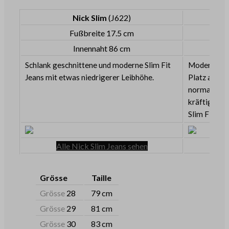
Nick Slim
(J622)
Fußbreite 17.5 cm
Innennaht 86 cm
Schlank geschnittene und moderne Slim Fit
Moderne Sli
Jeans mit etwas niedrigerer Leibhöhe.
Platz an de
normalen Bu
kräftigen O
Slim Fit Je
Alle Nick Slim Jeans sehen
Grösse
Taille
Grösse
28
79 cm
Grösse
29
81 cm
Grösse
30
83 cm