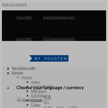
Skip to content
Kostenlose Lieferung in Europa
Kostenlose Rücksendung
im
Geschäft
4.9 / 5
Zufriedenheitswert
Kostenlose Lieferung in Europa
Kostenlose Rücksendung
im
Geschäft
4.9 / 5
Zufriedenheitswert
Vacation edit
Hosen
Hosen
Jeans
622 Nick Slim
Choose your language / currency
688 Bard
620 Eduard
EUR
Nederlands
Active
(€)
Chino
EUR
USD
GBP