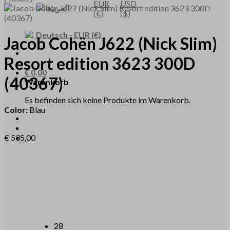
EUR
USD
العربية
(€)
($)
Deutsch
-
EUR
(€)
Jacob Cohën
J622
(Nick Slim)
Resort edition 3623 300D
€
0,00
(40367)
Warenkorb
Es befinden sich keine Produkte im Warenkorb.
Color:
Blau
€
535,00
28