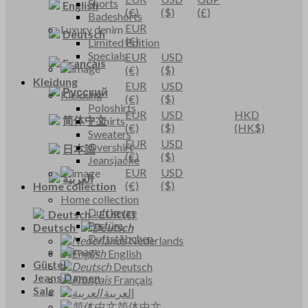
Shorts
English
(€)
($)
(£)
Badeshorts
EUR
Luxury denim
Deutsch
(€)
Limited Edition
Specials
EUR
USD
Français
(€)
($)
Kleidung
EUR
USD
Русский
Kleidung
(€)
($)
Poloshirts
EUR
USD
HKD
简体中文
T-shirts
(€)
($)
(HK$)
Sweaters
EUR
USD
Overshirt
日本語
(€)
($)
Jeansjacke
EUR
USD
العربية
(€)
($)
Home collection
Home collection
Duftkerze
Deutsch
-
EUR
(€)
Parfüm
Deutsch
Duftstäbchen
Nederlands
English
Gürtel
Deutsch
Jeans Damen
Français
Sale
العربية
简体中文