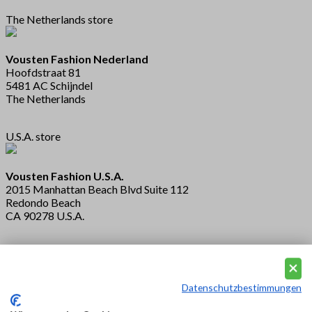
The Netherlands store
Vousten Fashion Nederland
Hoofdstraat 81
5481 AC Schijndel
The Netherlands
U.S.A. store
Vousten Fashion U.S.A.
2015 Manhattan Beach Blvd Suite 112
Redondo Beach
CA 90278 U.S.A.
Hong Kong office
Datenschutzbestimmungen
Vousten Limited ® (Hong Kong)