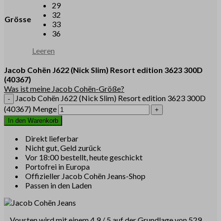
29
32
Grösse
33
36
Leeren
Jacob Cohën
J622
(Nick Slim)
Resort edition 3623 300D
(40367)
Was ist meine Jacob Cohën-Größe?
Jacob Cohën J622 (Nick Slim) Resort edition 3623 300D
(40367) Menge
In den Warenkorb
Direkt lieferbar
Nicht gut, Geld zurück
Vor 18:00 bestellt, heute geschickt
Portofrei in Europa
Offizieller Jacob Cohën Jeans-Shop
Passen in den Laden
Vousten wird mit einem 4.9 / 5 auf der Grundlage von 529