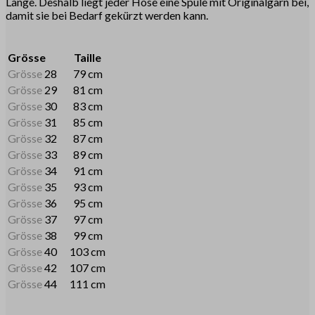
Länge. Deshalb liegt jeder Hose eine Spule mit Originalgarn bei,
damit sie bei Bedarf gekürzt werden kann.
Grösse
Taille
Grösse
28
79 cm
Grösse
29
81 cm
Grösse
30
83 cm
Grösse
31
85 cm
Grösse
32
87 cm
Grösse
33
89 cm
Grösse
34
91 cm
Grösse
35
93 cm
Grösse
36
95 cm
Grösse
37
97 cm
Grösse
38
99 cm
Grösse
40
103 cm
Grösse
42
107 cm
Grösse
44
111 cm