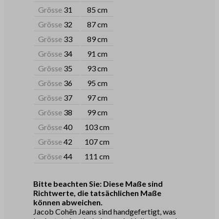
Grösse
31
85 cm
Grösse
32
87 cm
Grösse
33
89 cm
Grösse
34
91 cm
Grösse
35
93 cm
Grösse
36
95 cm
Grösse
37
97 cm
Grösse
38
99 cm
Grösse
40
103 cm
Grösse
42
107 cm
Grösse
44
111 cm
Bitte beachten Sie: Diese Maße sind
Richtwerte, die tatsächlichen Maße
können abweichen.
Jacob Cohën Jeans sind handgefertigt, was