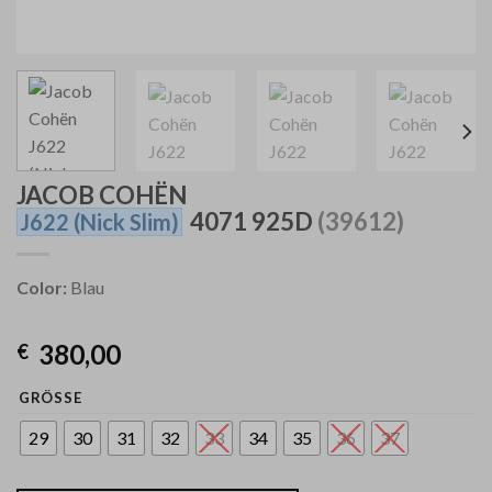
JACOB COHËN
4071 925D
(39612)
J622
(Nick Slim)
Color:
Blau
380,00
€
GRÖSSE
29
30
31
32
33
34
35
36
37