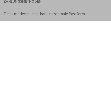
ZAHLUNGSMETHODEN
Diese moderne Jeans hat eine schmale Passform.
Stretch-Jeans
Normale Leibhöhe
Knopfverschluss
Mit braunem Ponyhaar-Patch
Material: 81 % Baumwolle, 11 % Lyocell, 6 %
Elastomultiester, 2 % Elastan
Innenbeinweite: 16,5 cm
Länge: 89 cm (kann nach dem Waschen leicht variieren)
Diese Jacob Cohën Jeans wird in Venetien, Nordostitalien,
handgefertigt.
Ein passender Schal und farblich passendes Garn zum Kürzen