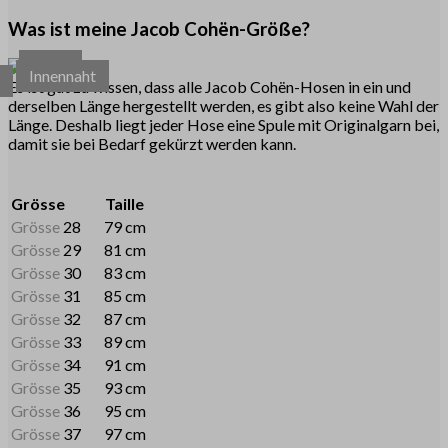
Was ist meine Jacob Cohën-Größe?
Taille
Innennaht
e
Es ist gut zu wissen, dass alle Jacob Cohën-Hosen in ein und
derselben Länge hergestellt werden, es gibt also keine Wahl der
Länge. Deshalb liegt jeder Hose eine Spule mit Originalgarn bei,
damit sie bei Bedarf gekürzt werden kann.
Grösse
Taille
Grösse
28
79 cm
Grösse
29
81 cm
Grösse
30
83 cm
Grösse
31
85 cm
Grösse
32
87 cm
Grösse
33
89 cm
Grösse
34
91 cm
Grösse
35
93 cm
Grösse
36
95 cm
Grösse
37
97 cm