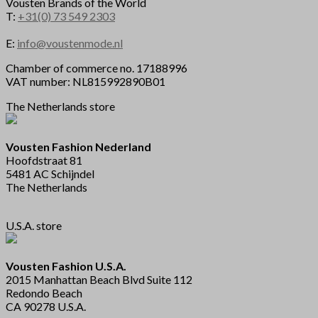
Vousten Brands of the World
T:
+31(0) 73 549 2303
E:
info@voustenmode.nl
Chamber of commerce no. 17188996
VAT number: NL815992890B01
The Netherlands store
Vousten Fashion Nederland
Hoofdstraat 81
5481 AC Schijndel
The Netherlands
U.S.A. store
Vousten Fashion U.S.A.
2015 Manhattan Beach Blvd Suite 112
Redondo Beach
CA 90278 U.S.A.