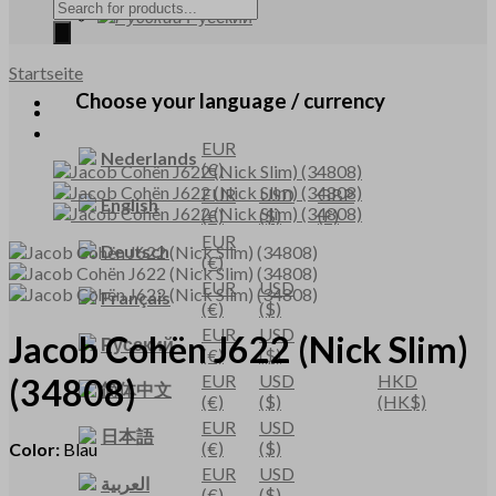
Products
Русский
search
Startseite
Choose your language / currency
EUR
Nederlands
(€)
EUR
USD
GBP
English
(€)
($)
(£)
EUR
Deutsch
(€)
EUR
USD
Français
(€)
($)
EUR
USD
Jacob Cohën
J622
(Nick Slim)
Русский
(€)
($)
EUR
USD
HKD
(34808)
简体中文
(€)
($)
(HK$)
EUR
USD
日本語
(€)
($)
Color:
Blau
EUR
USD
العربية
(€)
($)