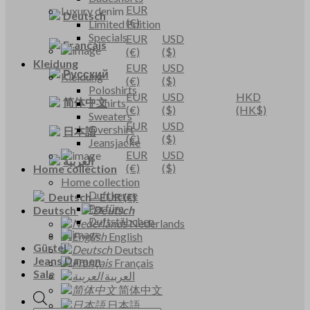
EUR
Luxury denim
Deutsch
(€)
Limited Edition
Specials
EUR
USD
Français
(€)
($)
Kleidung
EUR
USD
Русский
Kleidung
(€)
($)
Poloshirts
EUR
USD
HKD
简体中文
T-shirts
(€)
($)
(HK$)
Sweaters
EUR
USD
Overshirt
日本語
(€)
($)
Jeansjacke
EUR
USD
العربية
(€)
($)
Home collection
Home collection
Duftkerze
Deutsch
-
EUR
(€)
Parfüm
Deutsch
Duftstäbchen
Nederlands
English
Gürtel
Deutsch
Jeans Damen
Français
Sale
العربية
简体中文
日本語