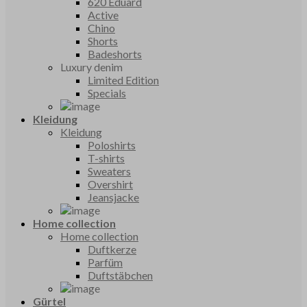
620 Eduard
Active
Chino
Shorts
Badeshorts
Luxury denim
Limited Edition
Specials
Kleidung
Kleidung
Poloshirts
T-shirts
Sweaters
Overshirt
Jeansjacke
Home collection
Home collection
Duftkerze
Parfüm
Duftstäbchen
Gürtel