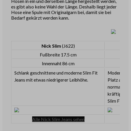
Hosen in ein und derselben Länge hergestellt werden,
es gibt also keine Wahl der Länge. Deshalb liegt jeder
Hose eine Spule mit Originalgarn bei, damit sie bei
Bedarf gekürzt werden kann.
Nick Slim
(J622)
Fußbreite 17.5 cm
Innennaht 86 cm
Schlank geschnittene und moderne Slim Fit
Moderne Sli
Jeans mit etwas niedrigerer Leibhöhe.
Platz an de
normalen Bu
kräftigen O
Slim Fit Je
Alle Nick Slim Jeans sehen