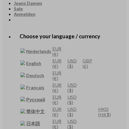
Jeans Damen
Sale
Anmelden
Choose your language / currency
EUR
Nederlands
(€)
EUR
USD
GBP
English
(€)
($)
(£)
EUR
Deutsch
(€)
EUR
USD
Français
(€)
($)
EUR
USD
Русский
(€)
($)
EUR
USD
HKD
简体中文
(€)
($)
(HK$)
EUR
USD
日本語
(€)
($)