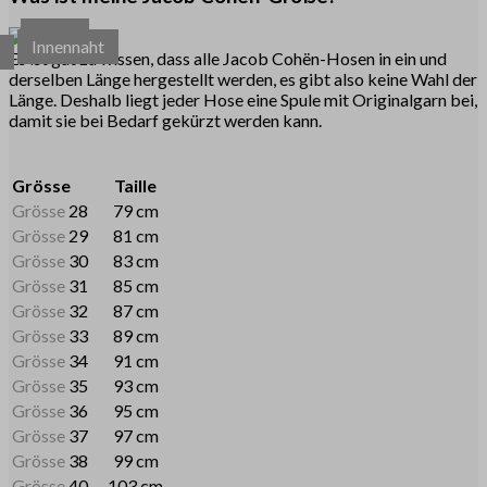
Taille
Innennaht
e
Es ist gut zu wissen, dass alle Jacob Cohën-Hosen in ein und
derselben Länge hergestellt werden, es gibt also keine Wahl der
Länge. Deshalb liegt jeder Hose eine Spule mit Originalgarn bei,
damit sie bei Bedarf gekürzt werden kann.
Grösse
Taille
Grösse
28
79 cm
Grösse
29
81 cm
Grösse
30
83 cm
Grösse
31
85 cm
Grösse
32
87 cm
Grösse
33
89 cm
Grösse
34
91 cm
Grösse
35
93 cm
Grösse
36
95 cm
Grösse
37
97 cm
Grösse
38
99 cm
Grösse
40
103 cm