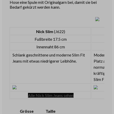
Hose eine Spule mit Originalgarn bei, damit sie bei
Bedarf gekürzt werden kann.
Nick Slim
(J622)
Fußbreite 17.5 cm
Innennaht 86 cm
Schlank geschnittene und moderne Slim Fit
Moderne Sli
Jeans mit etwas niedrigerer Leibhöhe.
Platz an de
normalen Bu
kräftigen O
Slim Fit Je
Alle Nick Slim Jeans sehen
Grösse
Taille