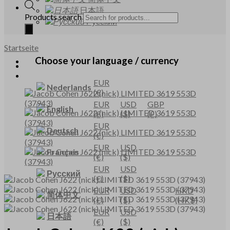
日本語
Products search
Русский
Startseite
Choose your language / currency
EUR
Nederlands
(€)
EUR
USD
GBP
English
(€)
($)
(£)
EUR
Deutsch
(€)
EUR
USD
Français
(€)
($)
EUR
USD
Русский
(€)
($)
EUR
USD
HKD
简体中文
(€)
($)
(HK$)
EUR
USD
日本語
(€)
($)