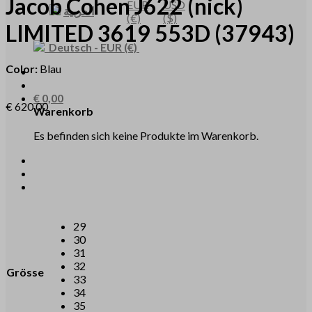
Jacob Cohen
J622
(nick)
EUR
USD
العربية
(€)
($)
LIMITED 3619 553D
(37943)
Deutsch
-
EUR
(€)
Color:
Blau
€
0,00
€
620,00
Warenkorb
Es befinden sich keine Produkte im Warenkorb.
29
30
31
32
Grösse
33
34
35