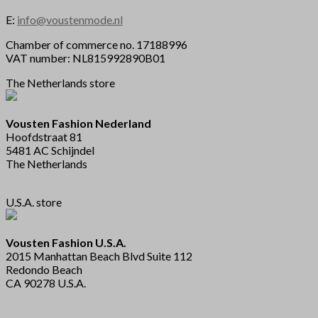
E:
info@voustenmode.nl
Chamber of commerce no. 17188996
VAT number: NL815992890B01
The Netherlands store
Vousten Fashion Nederland
Hoofdstraat 81
5481 AC Schijndel
The Netherlands
U.S.A. store
Vousten Fashion U.S.A.
2015 Manhattan Beach Blvd Suite 112
Redondo Beach
CA 90278 U.S.A.