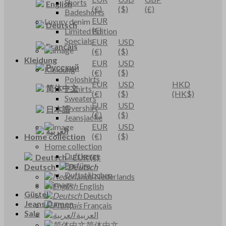
Shorts
English
(€)
($)
(£)
Badeshorts
EUR
Luxury denim
Deutsch
(€)
Limited Edition
Specials
EUR
USD
Français
(€)
($)
Kleidung
EUR
USD
Русский
Kleidung
(€)
($)
Poloshirts
EUR
USD
HKD
简体中文
T-shirts
(€)
($)
(HK$)
Sweaters
EUR
USD
Overshirt
日本語
(€)
($)
Jeansjacke
EUR
USD
العربية
(€)
($)
Home collection
Home collection
Duftkerze
Deutsch
-
EUR
(€)
Parfüm
Deutsch
Duftstäbchen
Nederlands
English
Gürtel
Deutsch
Jeans Damen
Français
Sale
العربية
简体中文