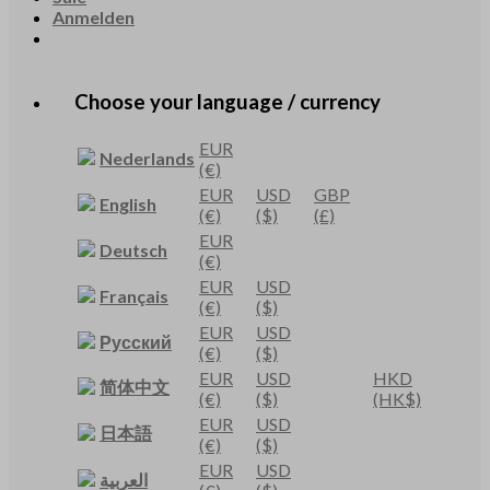
Anmelden
Choose your language / currency
EUR
Nederlands
(€)
EUR
USD
GBP
English
(€)
($)
(£)
EUR
Deutsch
(€)
EUR
USD
Français
(€)
($)
EUR
USD
Русский
(€)
($)
EUR
USD
HKD
简体中文
(€)
($)
(HK$)
EUR
USD
日本語
(€)
($)
EUR
USD
العربية