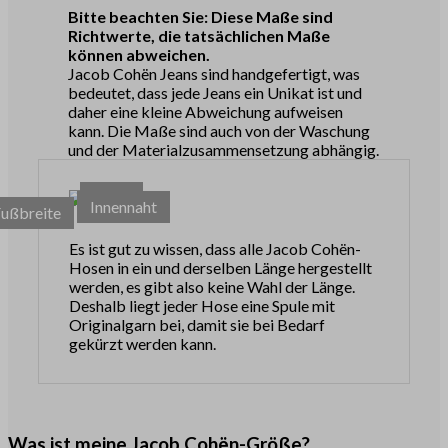
Bitte beachten Sie: Diese Maße sind
Richtwerte, die tatsächlichen Maße
können abweichen.
Jacob Cohën Jeans sind handgefertigt, was
bedeutet, dass jede Jeans ein Unikat ist und
daher eine kleine Abweichung aufweisen
kann. Die Maße sind auch von der Waschung
und der Materialzusammensetzung abhängig.
Taille
Innennaht
Fußbreite
Es ist gut zu wissen, dass alle Jacob Cohën-
Hosen in ein und derselben Länge hergestellt
werden, es gibt also keine Wahl der Länge.
Deshalb liegt jeder Hose eine Spule mit
Originalgarn bei, damit sie bei Bedarf
gekürzt werden kann.
Was ist meine Jacob Cohën-Größe?