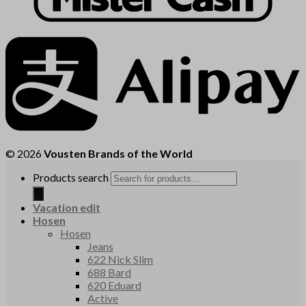
© 2026
Vousten Brands of the World
Products search
Vacation edit
Hosen
Hosen
Jeans
622 Nick Slim
688 Bard
620 Eduard
Active