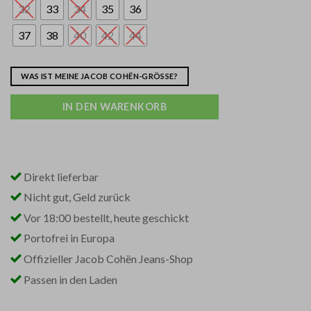
32
33
34
35
36
37
38
40
42
44
WAS IST MEINE JACOB COHËN-GRÖSSE?
IN DEN WARENKORB
Direkt lieferbar
Nicht gut, Geld zurück
Vor 18:00 bestellt, heute geschickt
Portofrei in Europa
Offizieller Jacob Cohën Jeans-Shop
Passen in den Laden