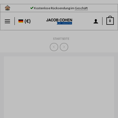
Skip
Kostenlose Rücksendung im
Geschäft
to
content
(€)
0
STARTSEITE