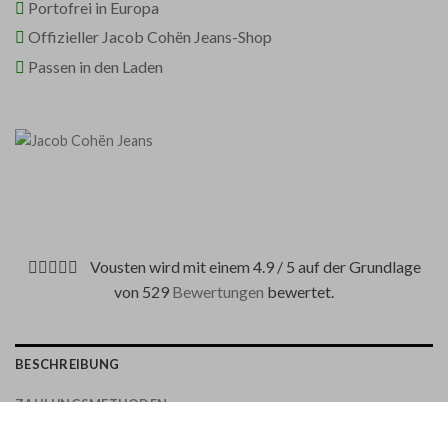
Portofrei in Europa
Offizieller Jacob Cohën Jeans-Shop
Passen in den Laden
Vousten wird mit einem 4.9 / 5 auf der Grundlage
von 529
Bewertungen
bewertet.
BESCHREIBUNG
ZAHLUNGSMETHODEN