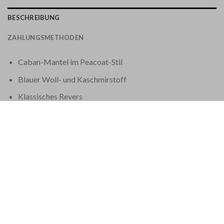
BESCHREIBUNG
ZAHLUNGSMETHODEN
Caban-Mantel im Peacoat-Stil
Blauer Woll- und Kaschmirstoff
Klassisches Revers
Leistentaschen
Einzelner Rückenschlitz mit Halbgürtel
Zweireihiger Knopfverschluss
Metallknöpfe mit geprägtem Logo, saisonalem Motiv und
Vintage-Silber-Finish
JC-Logo-Stickerei an der Seite
75 % Schurwolle, 20 % Nylon, 5 % Kaschmir