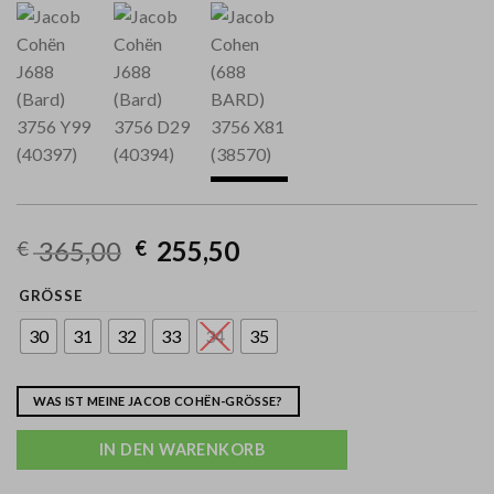
365,00
255,50
€
€
GRÖSSE
30
31
32
33
34
35
WAS IST MEINE JACOB COHËN-GRÖSSE?
IN DEN WARENKORB