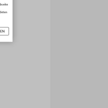
bseite
ndeten
SEN