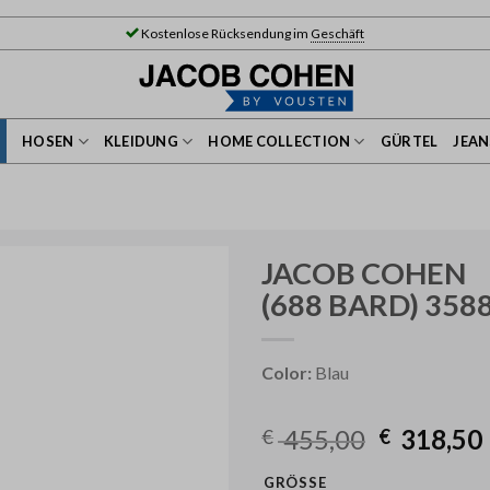
Kostenlose Rücksendung im
Geschäft
HOSEN
KLEIDUNG
HOME COLLECTION
GÜRTEL
JEA
JACOB COHEN
(688 BARD) 358
Color:
Blau
455,00
318,50
€
€
GRÖSSE