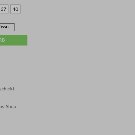
37
40
SSE?
RB
schickt
ans-Shop