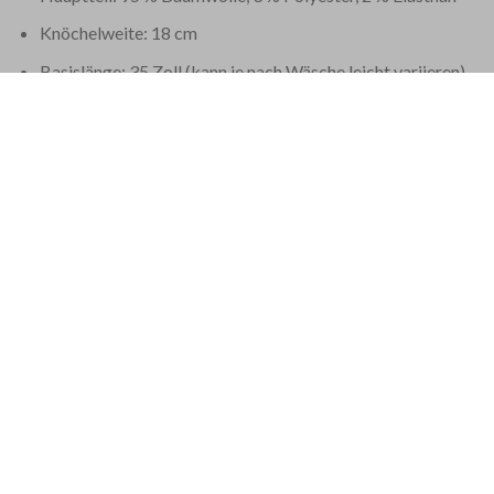
Knöchelweite: 18 cm
Basislänge: 35 Zoll (kann je nach Wäsche leicht variieren)
Diese Jeans von Jacob Cohen werden in Venetien im Nordoste
Wird mit einem passenden Schal und zusätzlichem Garn in der r
EU 21% MWST.
|
USA 8% SALES TAX
|
HONG KONG NO TAX