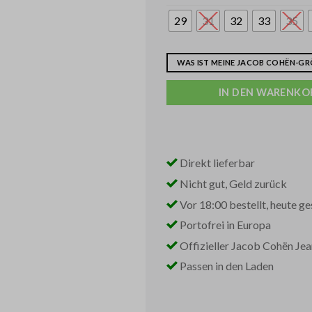
29
31
32
33
35
WAS IST MEINE JACOB COHËN-GRÖ
IN DEN WARENKO
Direkt lieferbar
Nicht gut, Geld zurück
Vor 18:00 bestellt, heute ge
Portofrei in Europa
Offizieller Jacob Cohën Je
Passen in den Laden