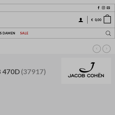
€
0,00
NS DAMEN
SALE
8 470D
(37917)