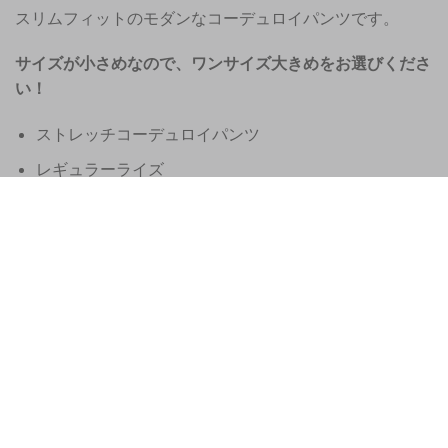
スリムフィットのモダンなコーデュロイパンツです。
サイズが小さめなので、ワンサイズ大きめをお選びくださ
い！
ストレッチコーデュロイパンツ
レギュラーライズ
ボタン留め
オフホワイトのスエードパッチ付き
素材：綿98%、エラスタン2%
股下幅：16.5cm
ベース丈：35インチ（洗濯ごとに多少変動あり）
このジェイコブ・コーエンパンツはイタリア北東部ヴ
ェネト州で手作りされています。
同色スカーフが無料で付属します