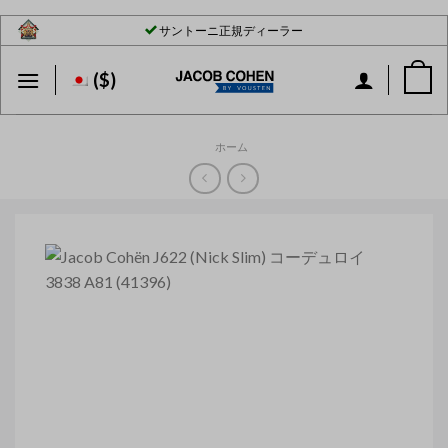
Skip
サントーニ正規ディーラー
to
content
($)
ホーム