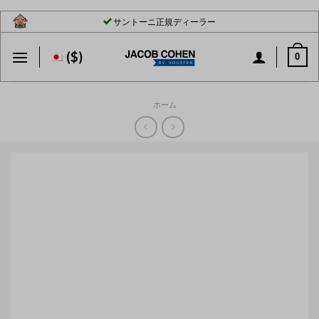
Skip
サントーニ正規ディーラー
to
content
($)
0
ホーム