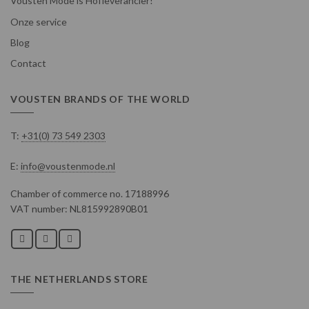
Vousten Mode is Hofleverancier!
Onze service
Blog
Contact
VOUSTEN BRANDS OF THE WORLD
T:
+31(0) 73 549 2303
E:
info@voustenmode.nl
Chamber of commerce no. 17188996
VAT number: NL815992890B01
THE NETHERLANDS STORE