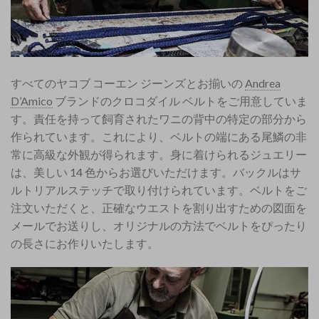
すべてのヤコブ コーエン ジーンズとお揃いの
Andrea
D’Amico
ブランドのクロコダイル ベルトをご用意していま
す。責任を持って飼育されたワニの背中の特定の部分から
作られています。これにより、ベルトの端にある尾鱗の非
常に高級な外観が得られます。身に着けられるジュエリー
は、美しい 14 色からお選びいただけます。バックルはサ
ルトリアルステッチで取り付けられています。ベルトをご
注文いただくと、正確なウエストを割り出すための図面を
メールでお送りし、オリジナルの方法でベルトをぴったり
の長さにお作りいたします。