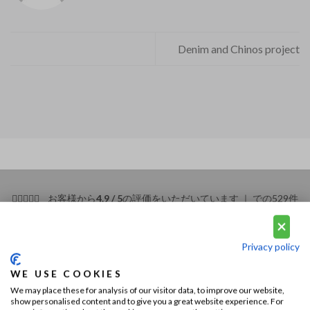
Denim and Chinos project
お客様から
4.9 / 5
の評価をいただいています ｜
での529件
のレビューを見る
。
Privacy policy
サービス
WE USE COOKIES
We may place these for analysis of our visitor data, to improve our website,
show personalised content and to give you a great website experience. For
よくある質問（FAQ）