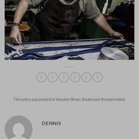
This entry was posted in
Vousten Shoes
. Bookmark the
permalink
.
DENNIS