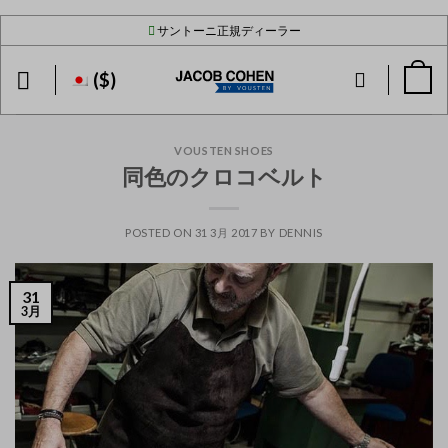
Skip
サントーニ正規ディーラー
to
content
($)
VOUSTEN SHOES
同色のクロコベルト
POSTED ON
31 3月 2017
BY
DENNIS
31
3月