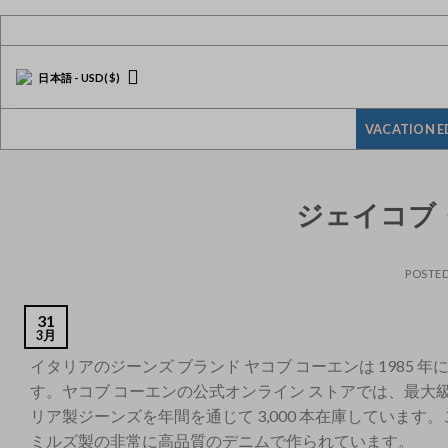
Skip
to
content
日本語
-
USD
($)
VACATION E
ジェイコブ
POSTE
31
3月
イタリアのジーンズ ブランド ヤコブ コーエンは 1985
す。ヤコブ コーエンの公式オンライン ストアでは、最
リア製ジーンズを年間を通じて 3,000 本在庫してい
ミルズ製の非常に高品質のデニムで作られています。