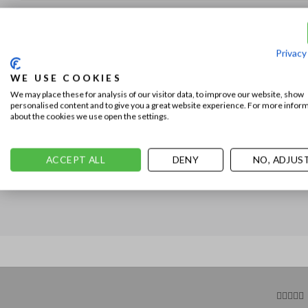
This entry was posted 
Privacy
DENNIS
WE USE COOKIES
We may place these for analysis of our visitor data, to improve our website, show
personalised content and to give you a great website experience. For more infor
about the cookies we use open the settings.
ACCEPT ALL
DENY
NO, ADJUS