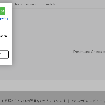
in
Vousten Shoes
. Bookmark the
permalink
.
 policy
mation
Denim and Chinos p
T
お客様から
4.9 / 5
の評価をいただいています ｜
での529件のレビュー