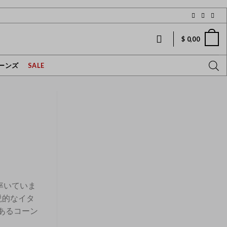
$
0,00
ーンズ
SALE
が率いていま
説的なイタ
であるコーン