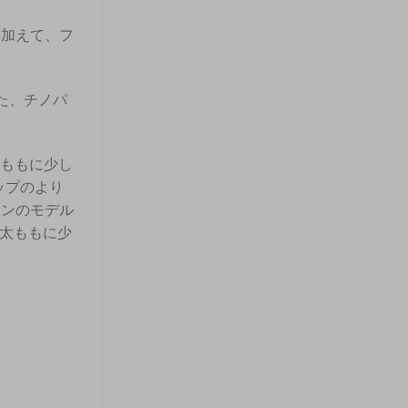
に加えて、フ
た、チノパ
太ももに少し
ップのより
エンのモデル
ズは太ももに少