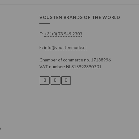
VOUSTEN BRANDS OF THE WORLD
T:
+31(0) 73 549 2303
E:
info@voustenmode.nl
Chamber of commerce no. 17188996
VAT number: NL815992890B01
)