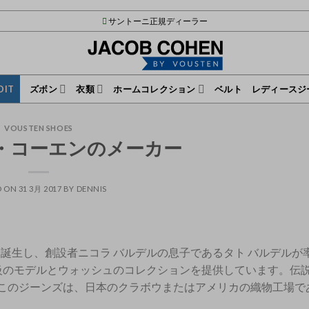
サントーニ正規ディーラー
DIT
ズボン
衣類
ホームコレクション
ベルト
レディースジ
VOUSTEN SHOES
・コーエンのメーカー
D ON
31 3月 2017
BY
DENNIS
 年に誕生し、創設者ニコラ バルデルの息子であるタト バルデル
大級のモデルとウォッシュのコレクションを提供しています。伝
ます。このジーンズは、日本のクラボウまたはアメリカの織物工場